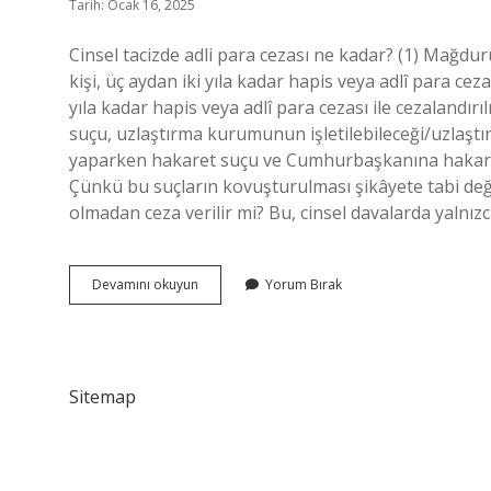
Tarih: Ocak 16, 2025
Cinsel tacizde adli para cezası ne kadar? (1) Mağdur
kişi, üç aydan iki yıla kadar hapis veya adlî para ceza
yıla kadar hapis veya adlî para cezası ile cezalandı
suçu, uzlaştırma kurumunun işletilebileceği/uzlaştır
yaparken hakaret suçu ve Cumhurbaşkanına hakaret 
Çünkü bu suçların kovuşturulması şikâyete tabi deği
olmadan ceza verilir mi? Bu, cinsel davalarda yalnızc
Cinsel
Devamını okuyun
Yorum Bırak
Tacizde
Uzlaşma
Olur
Mu
Sitemap