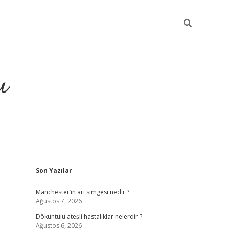
ı
Sidebar
Son Yazılar
ilbet giriş
ilbet güncel adre
Manchester’ın arı simgesi nedir ?
Ağustos 7, 2026
Döküntülü ateşli hastalıklar nelerdir ?
Ağustos 6, 2026