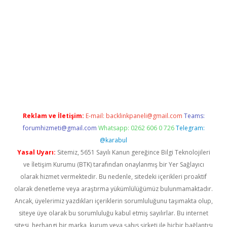
ncel adres
ilbet giriş adresi
www.betexper.xyz/
Reklam ve İletişim:
E-mail:
backlinkpaneli@gmail.com
Teams:
forumhizmeti@gmail.com
Whatsapp: 0262 606 0 726
Telegram:
@karabul
Yasal Uyarı:
Sitemiz, 5651 Sayılı Kanun gereğince Bilgi Teknolojileri
ve İletişim Kurumu (BTK) tarafından onaylanmış bir Yer Sağlayıcı
olarak hizmet vermektedir. Bu nedenle, sitedeki içerikleri proaktif
olarak denetleme veya araştırma yükümlülüğümüz bulunmamaktadır.
Ancak, üyelerimiz yazdıkları içeriklerin sorumluluğunu taşımakta olup,
siteye üye olarak bu sorumluluğu kabul etmiş sayılırlar. Bu internet
sitesi, herhangi bir marka, kurum veya şahıs şirketi ile hiçbir bağlantısı