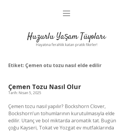
menüyü
Anasayfa
aç
Gizlilik Politikası
Huzurlu Yaşam Tüyoları
Yasal Uyarı
Hayatına ferahlık katan pratik fikirler!
Hakkımızda
Etiket:
Çemen otu tozu nasıl elde edilir
Çemen Tozu Nasıl Olur
Tarih: Nisan 5, 2025
Çemen tozu nasıl yapılır? Bockshorn Clover,
Bockshorn’un tohumlarının kurutulmasıyla elde
edilir. Utanç ve bol miktarda aromatik tat. Bugün
çoğu Kayseri, Tokat ve Yozgat ev mutfaklarında