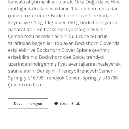
kahvaltı atıştırmalıkları olarak, Orta Doğu’da ve Hint
mutfağında kullanılmaktadır. 1 kilo bibere ne kadar
çemen tozu konur? Bockshorn Clover’ı ne kadar
koymalıyız? 1 kg 1 kg biber 150 g bockshorn yonca
baharatları 1 kg bockshorn yonca için eklenir.
Çemen tozu nereden alınır? Bu ürüne bu ürün
tarafından beğenileri toplayan Bockshorn Clover’da
erişilebilir ve Bockshorn Clover Spice’e çevrimiçi
erişebilirsiniz. Bockshornklee Spice, trendyol
üzerinden indirgenmiş fiyat avantajlarını inceleyerek
satın alabilir. Deneyin! -Trendyoltrendyol ›Cemen-
Spring-y-s16798Trendyol› Cemen-Spring-y-s16798
Çemen otu tozu…
Çemen
Devamını okuyun
Yorum Bırak
Tozu
Nasıl
Olur