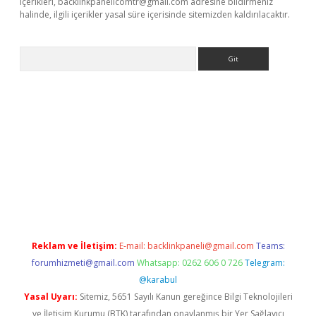
içerikleri,
backlinkpanelicomtr@gmail.com
adresine bildirmeniz
halinde, ilgili içerikler yasal süre içerisinde sitemizden kaldırılacaktır.
Arama
üncel adres
ilbet giriş adresi
www.betexper.xyz/
Reklam ve İletişim:
E-mail:
backlinkpaneli@gmail.com
Teams:
forumhizmeti@gmail.com
Whatsapp: 0262 606 0 726
Telegram:
@karabul
Yasal Uyarı:
Sitemiz, 5651 Sayılı Kanun gereğince Bilgi Teknolojileri
ve İletişim Kurumu (BTK) tarafından onaylanmış bir Yer Sağlayıcı