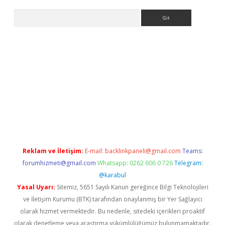
Arama
ncel adres
ilbet giriş adresi
www.betexper.xyz/
Reklam ve İletişim:
E-mail:
backlinkpaneli@gmail.com
Teams:
forumhizmeti@gmail.com
Whatsapp: 0262 606 0 726
Telegram:
@karabul
Yasal Uyarı:
Sitemiz, 5651 Sayılı Kanun gereğince Bilgi Teknolojileri
ve İletişim Kurumu (BTK) tarafından onaylanmış bir Yer Sağlayıcı
olarak hizmet vermektedir. Bu nedenle, sitedeki içerikleri proaktif
olarak denetleme veya araştırma yükümlülüğümüz bulunmamaktadır.