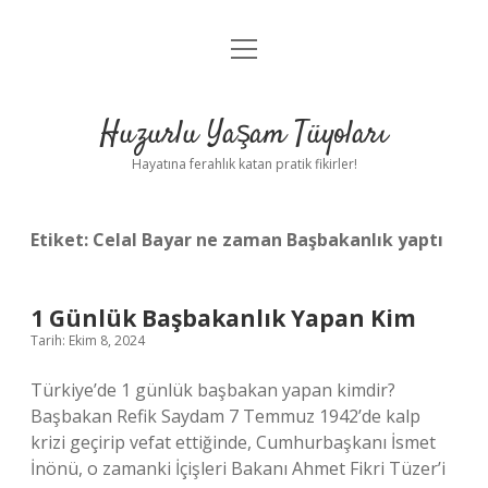
menüyü
Anasayfa
aç
Gizlilik Politikası
Huzurlu Yaşam Tüyoları
Yasal Uyarı
Hayatına ferahlık katan pratik fikirler!
Hakkımızda
Etiket:
Celal Bayar ne zaman Başbakanlık yaptı
1 Günlük Başbakanlık Yapan Kim
Tarih: Ekim 8, 2024
Türkiye’de 1 günlük başbakan yapan kimdir?
Başbakan Refik Saydam 7 Temmuz 1942’de kalp
krizi geçirip vefat ettiğinde, Cumhurbaşkanı İsmet
İnönü, o zamanki İçişleri Bakanı Ahmet Fikri Tüzer’i