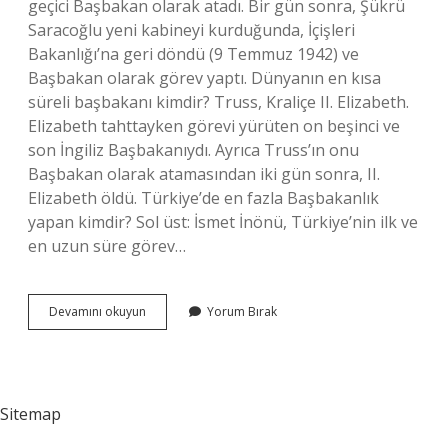
geçici Başbakan olarak atadı. Bir gün sonra, Şükrü
Saracoğlu yeni kabineyi kurduğunda, İçişleri
Bakanlığı’na geri döndü (9 Temmuz 1942) ve
Başbakan olarak görev yaptı. Dünyanın en kısa
süreli başbakanı kimdir? Truss, Kraliçe II. Elizabeth.
Elizabeth tahttayken görevi yürüten on beşinci ve
son İngiliz Başbakanıydı. Ayrıca Truss’ın onu
Başbakan olarak atamasından iki gün sonra, II.
Elizabeth öldü. Türkiye’de en fazla Başbakanlık
yapan kimdir? Sol üst: İsmet İnönü, Türkiye’nin ilk ve
en uzun süre görev…
1
Devamını okuyun
Yorum Bırak
Günlük
Başbakanlık
Yapan
Kim
Sitemap