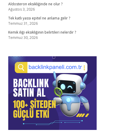
Aldosteron eksikliğinde ne olur ?
Ağustos 3, 2026
Tek katlı yassı epitel ne anlama gelir ?
Temmuz 31, 2026
Kemik iliği eksikliğinin belirtileri nelerdir ?
Temmuz 30, 2026