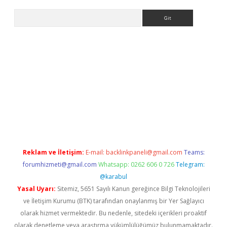
Arama
güncel adres
ilbet giriş adresi
www.betexper.xyz/
Reklam ve İletişim:
E-mail:
backlinkpaneli@gmail.com
Teams:
forumhizmeti@gmail.com
Whatsapp: 0262 606 0 726
Telegram:
@karabul
Yasal Uyarı:
Sitemiz, 5651 Sayılı Kanun gereğince Bilgi Teknolojileri
ve İletişim Kurumu (BTK) tarafından onaylanmış bir Yer Sağlayıcı
olarak hizmet vermektedir. Bu nedenle, sitedeki içerikleri proaktif
olarak denetleme veya araştırma yükümlülüğümüz bulunmamaktadır.