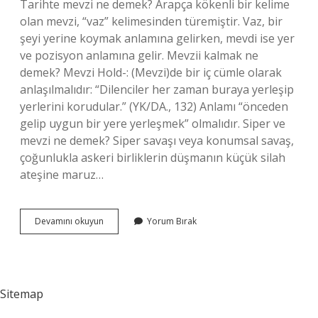
Tarihte mevzi ne demek? Arapça kökenli bir kelime
olan mevzi, “vaz” kelimesinden türemiştir. Vaz, bir
şeyi yerine koymak anlamına gelirken, mevdi ise yer
ve pozisyon anlamına gelir. Mevzii kalmak ne
demek? Mevzi Hold-: (Mevzi)de bir iç cümle olarak
anlaşılmalıdır: “Dilenciler her zaman buraya yerleşip
yerlerini korudular.” (YK/DA., 132) Anlamı “önceden
gelip uygun bir yere yerleşmek” olmalıdır. Siper ve
mevzi ne demek? Siper savaşı veya konumsal savaş,
çoğunlukla askeri birliklerin düşmanın küçük silah
ateşine maruz…
Mevzi
Devamını okuyun
Yorum Bırak
Ne
Anlama
Gelir
Sitemap