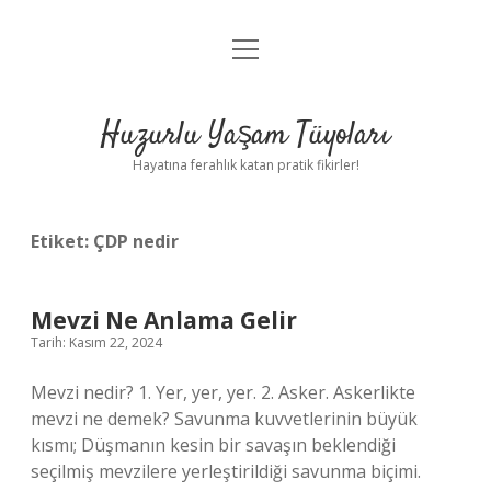
menüyü
Anasayfa
aç
Gizlilik Politikası
Huzurlu Yaşam Tüyoları
Yasal Uyarı
Hayatına ferahlık katan pratik fikirler!
Hakkımızda
Etiket:
ÇDP nedir
Mevzi Ne Anlama Gelir
Tarih: Kasım 22, 2024
Mevzi nedir? 1. Yer, yer, yer. 2. Asker. Askerlikte
mevzi ne demek? Savunma kuvvetlerinin büyük
kısmı; Düşmanın kesin bir savaşın beklendiği
seçilmiş mevzilere yerleştirildiği savunma biçimi.