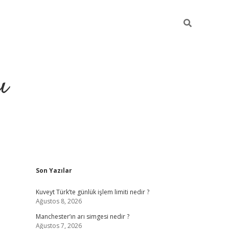
ı
Sidebar
Son Yazılar
ilbet giriş
ilbet güncel adres
Kuveyt Türk’te günlük işlem limiti nedir ?
Ağustos 8, 2026
Manchester’ın arı simgesi nedir ?
Ağustos 7, 2026