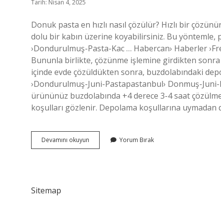
Tarih: Nisan 4, 2025
Donuk pasta en hızlı nasıl çözülür? Hızlı bir çözün
dolu bir kabın üzerine koyabilirsiniz. Bu yöntemle, 
›Dondurulmuş-Pasta-Kac … Habercan› Haberler ›Fr
Bununla birlikte, çözünme işlemine girdikten sonra k
içinde evde çözüldükten sonra, buzdolabındaki d
›Dondurulmuş-Juni-Pastapastanbul› Donmuş-Juni-P
ürününüz buzdolabında +4 derece 3-4 saat çözülmel
koşulları gözlenir. Depolama koşullarına uymadan 
Dondurulmuş
Devamını okuyun
Yorum Bırak
Pasta
Nasıl
Çözülür
Sitemap