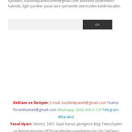
içerikleri,
backlinkpanelicomtr@gmail.com
adresine bildirmeniz
halinde, ilgili içerikler yasal süre içerisinde sitemizden kaldırılacaktır.
Arama
ncel adres
ilbet giriş adresi
www.betexper.xyz/
Reklam ve İletişim:
E-mail:
backlinkpaneli@gmail.com
Teams:
forumhizmeti@gmail.com
Whatsapp: 0262 606 0 726
Telegram:
@karabul
Yasal Uyarı:
Sitemiz, 5651 Sayılı Kanun gereğince Bilgi Teknolojileri
ve İletişim Kurumu (BTK) tarafından onaylanmış bir Yer Sağlayıcı