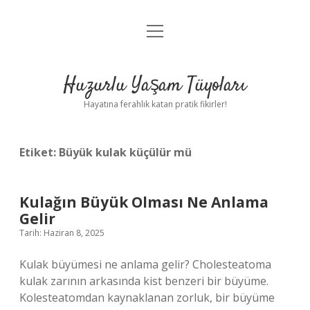
menüyü
Anasayfa
aç
Gizlilik Politikası
Huzurlu Yaşam Tüyoları
Yasal Uyarı
Hayatına ferahlık katan pratik fikirler!
Hakkımızda
Etiket:
Büyük kulak küçülür mü
Kulağın Büyük Olması Ne Anlama
Gelir
Tarih: Haziran 8, 2025
Kulak büyümesi ne anlama gelir? Cholesteatoma
kulak zarının arkasında kist benzeri bir büyüme.
Kolesteatomdan kaynaklanan zorluk, bir büyüme