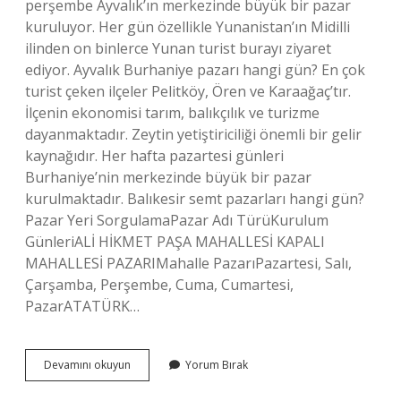
perşembe Ayvalık’ın merkezinde büyük bir pazar
kuruluyor. Her gün özellikle Yunanistan’ın Midilli
ilinden on binlerce Yunan turist burayı ziyaret
ediyor. Ayvalık Burhaniye pazarı hangi gün? En çok
turist çeken ilçeler Pelitköy, Ören ve Karaağaç’tır.
İlçenin ekonomisi tarım, balıkçılık ve turizme
dayanmaktadır. Zeytin yetiştiriciliği önemli bir gelir
kaynağıdır. Her hafta pazartesi günleri
Burhaniye’nin merkezinde büyük bir pazar
kurulmaktadır. Balıkesir semt pazarları hangi gün?
Pazar Yeri SorgulamaPazar Adı TürüKurulum
GünleriALİ HİKMET PAŞA MAHALLESİ KAPALI
MAHALLESİ PAZARIMahalle PazarıPazartesi, Salı,
Çarşamba, Perşembe, Cuma, Cumartesi,
PazarATATÜRK…
Ayvalıkta
Devamını okuyun
Yorum Bırak
Hangi
Günler