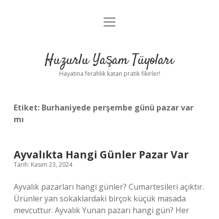
menüyü
Anasayfa
aç
Gizlilik Politikası
Huzurlu Yaşam Tüyoları
Yasal Uyarı
Hayatına ferahlık katan pratik fikirler!
Hakkımızda
Etiket:
Burhaniyede perşembe günü pazar var
mı
Ayvalıkta Hangi Günler Pazar Var
Tarih: Kasım 23, 2024
Ayvalık pazarları hangi günler? Cumartesileri açıktır.
Ürünler yan sokaklardaki birçok küçük masada
mevcuttur. Ayvalık Yunan pazarı hangi gün? Her