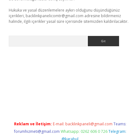
Hukuka ve yasal düzenlemelere aykırı olduğunu düşündüğünüz
içerikleri,
backlinkpanelicomtr@gmail.com
adresine bildirmeniz
halinde, ilgili içerikler yasal süre içerisinde sitemizden kaldırılacaktır.
Arama
ncel adres
ilbet giriş adresi
www.betexper.xyz/
Reklam ve İletişim:
E-mail:
backlinkpaneli@gmail.com
Teams:
forumhizmeti@gmail.com
Whatsapp: 0262 606 0 726
Telegram:
@karabul