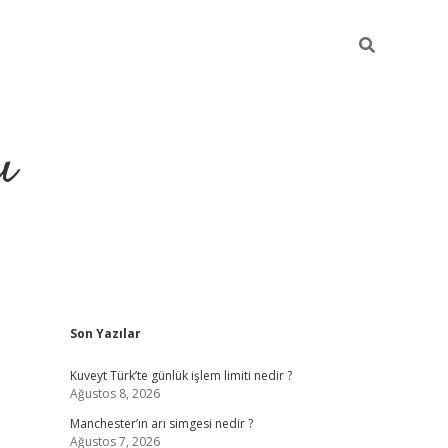
ı
Sidebar
Son Yazılar
ilbet giriş
ilbet güncel adres
Kuveyt Türk’te günlük işlem limiti nedir ?
Ağustos 8, 2026
Manchester’ın arı simgesi nedir ?
Ağustos 7, 2026