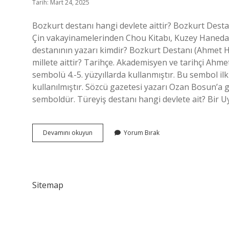
Tarih: Mart 24, 2025
Bozkurt destanı hangi devlete aittir? Bozkurt Destanı
Çin vakayinamelerinden Chou Kitabı, Kuzey Hanedanl
destanının yazarı kimdir? Bozkurt Destanı (Ahmet Ha
millete aittir? Tarihçe. Akademisyen ve tarihçi Ahm
sembolü 4.-5. yüzyıllarda kullanmıştır. Bu sembol i
kullanılmıştır. Sözcü gazetesi yazarı Ozan Bosun’a 
semboldür. Türeyiş destanı hangi devlete ait? Bir
Bozkurt
Devamını okuyun
Yorum Bırak
Destanı
Kime
Aittir
Sitemap