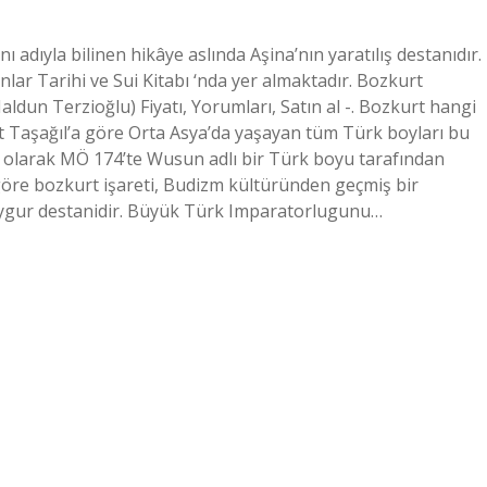
 adıyla bilinen hikâye aslında Aşina’nın yaratılış destanıdır.
ar Tarihi ve Sui Kitabı ‘nda yer almaktadır. Bozkurt
ldun Terzioğlu) Fiyatı, Yorumları, Satın al -. Bozkurt hangi
et Taşağıl’a göre Orta Asya’da yaşayan tüm Türk boyları bu
lk olarak MÖ 174’te Wusun adlı bir Türk boyu tarafından
göre bozkurt işareti, Budizm kültüründen geçmiş bir
 Uygur destanidir. Büyük Türk Imparatorlugunu…