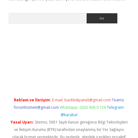
Arama
ncel adres
ilbet giriş adresi
www.betexper.xyz/
Reklam ve İletişim:
E-mail:
backlinkpaneli@gmail.com
Teams:
forumhizmeti@gmail.com
Whatsapp: 0262 606 0 726
Telegram:
@karabul
Yasal Uyarı:
Sitemiz, 5651 Sayılı Kanun gereğince Bilgi Teknolojileri
ve İletişim Kurumu (BTK) tarafından onaylanmış bir Yer Sağlayıcı
olarak hizmet vermektedir. Bu nedenle, sitedeki içerikleri proaktif