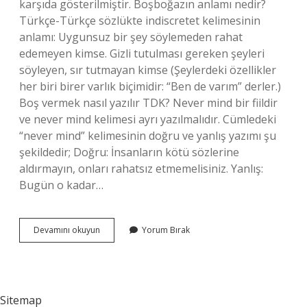
karşıda gösterilmiştir. Boşboğazın anlamı nedir?
Türkçe-Türkçe sözlükte indiscretet kelimesinin
anlamı: Uygunsuz bir şey söylemeden rahat
edemeyen kimse. Gizli tutulması gereken şeyleri
söyleyen, sır tutmayan kimse (Şeylerdeki özellikler
her biri birer varlık biçimidir: “Ben de varım” derler.)
Boş vermek nasıl yazılır TDK? Never mind bir fiildir
ve never mind kelimesi ayrı yazılmalıdır. Cümledeki
“never mind” kelimesinin doğru ve yanlış yazımı şu
şekildedir; Doğru: İnsanların kötü sözlerine
aldırmayın, onları rahatsız etmemelisiniz. Yanlış:
Bugün o kadar…
Boşboğaz
Devamını okuyun
Yorum Bırak
Nasıl
Yazılır
Tdk
Sitemap