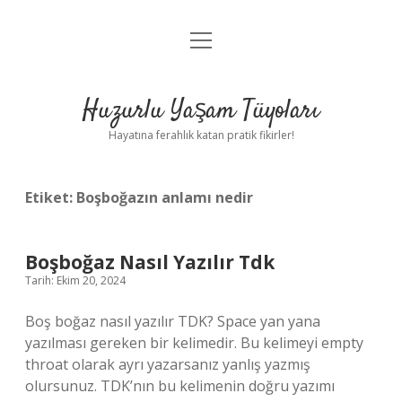
menüyü
Anasayfa
aç
Gizlilik Politikası
Huzurlu Yaşam Tüyoları
Yasal Uyarı
Hayatına ferahlık katan pratik fikirler!
Hakkımızda
Etiket:
Boşboğazın anlamı nedir
Boşboğaz Nasıl Yazılır Tdk
Tarih: Ekim 20, 2024
Boş boğaz nasıl yazılır TDK? Space yan yana
yazılması gereken bir kelimedir. Bu kelimeyi empty
throat olarak ayrı yazarsanız yanlış yazmış
olursunuz. TDK’nın bu kelimenin doğru yazımı