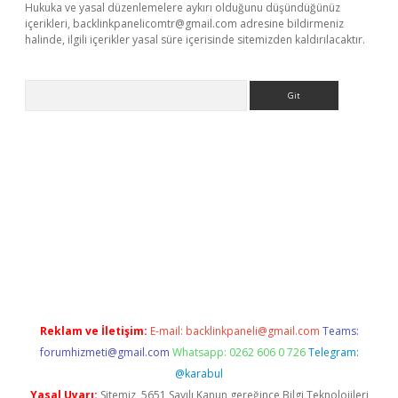
Hukuka ve yasal düzenlemelere aykırı olduğunu düşündüğünüz
içerikleri,
backlinkpanelicomtr@gmail.com
adresine bildirmeniz
halinde, ilgili içerikler yasal süre içerisinde sitemizden kaldırılacaktır.
Arama
ncel adres
ilbet giriş adresi
www.betexper.xyz/
Reklam ve İletişim:
E-mail:
backlinkpaneli@gmail.com
Teams:
forumhizmeti@gmail.com
Whatsapp: 0262 606 0 726
Telegram:
@karabul
Yasal Uyarı:
Sitemiz, 5651 Sayılı Kanun gereğince Bilgi Teknolojileri