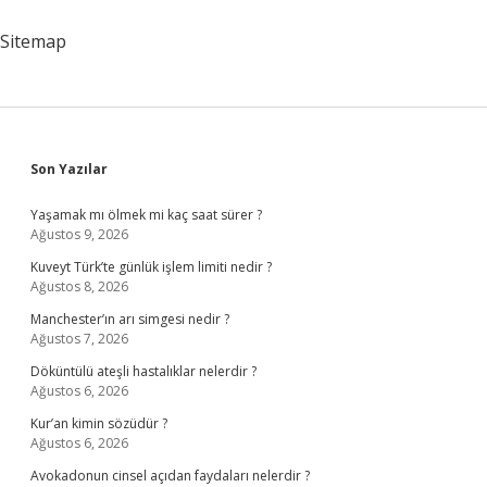
Nasıl
Kaldırılır
Sitemap
Sidebar
Son Yazılar
Yaşamak mı ölmek mi kaç saat sürer ?
Ağustos 9, 2026
Kuveyt Türk’te günlük işlem limiti nedir ?
Ağustos 8, 2026
Manchester’ın arı simgesi nedir ?
Ağustos 7, 2026
Döküntülü ateşli hastalıklar nelerdir ?
Ağustos 6, 2026
Kur’an kimin sözüdür ?
Ağustos 6, 2026
Avokadonun cinsel açıdan faydaları nelerdir ?