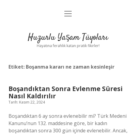
menüyü
Anasayfa
aç
Gizlilik Politikası
Huzurlu Yaşam Tüyoları
Yasal Uyarı
Hayatına ferahlık katan pratik fikirler!
Hakkımızda
Etiket:
Boşanma kararı ne zaman kesinleşir
Boşandıktan Sonra Evlenme Süresi
Nasıl Kaldırılır
Tarih: Kasım 22, 2024
Boşandıktan 6 ay sonra evlenebilir mi? Türk Medeni
Kanunu’nun 132. maddesine göre, bir kadın
boşandıktan sonra 300 gün içinde evlenebilir. Ancak,