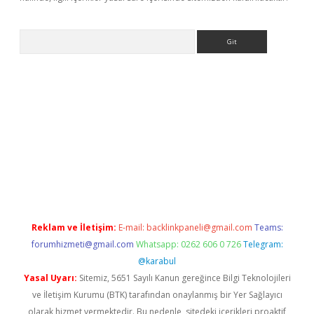
Arama
üncel adres
ilbet giriş adresi
www.betexper.xyz/
Reklam ve İletişim:
E-mail:
backlinkpaneli@gmail.com
Teams:
forumhizmeti@gmail.com
Whatsapp: 0262 606 0 726
Telegram:
@karabul
Yasal Uyarı:
Sitemiz, 5651 Sayılı Kanun gereğince Bilgi Teknolojileri
ve İletişim Kurumu (BTK) tarafından onaylanmış bir Yer Sağlayıcı
olarak hizmet vermektedir. Bu nedenle, sitedeki içerikleri proaktif