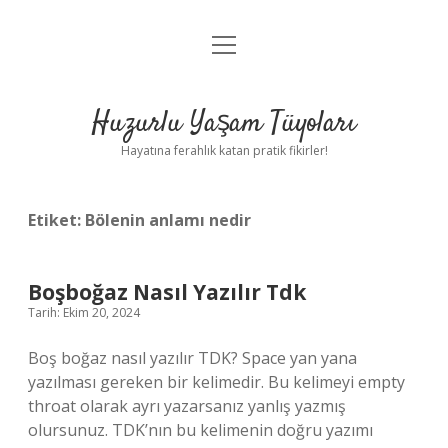
menüyü
Anasayfa
aç
Gizlilik Politikası
Huzurlu Yaşam Tüyoları
Yasal Uyarı
Hayatına ferahlık katan pratik fikirler!
Hakkımızda
Etiket:
Bölenin anlamı nedir
Boşboğaz Nasıl Yazılır Tdk
Tarih: Ekim 20, 2024
Boş boğaz nasıl yazılır TDK? Space yan yana
yazılması gereken bir kelimedir. Bu kelimeyi empty
throat olarak ayrı yazarsanız yanlış yazmış
olursunuz. TDK’nın bu kelimenin doğru yazımı