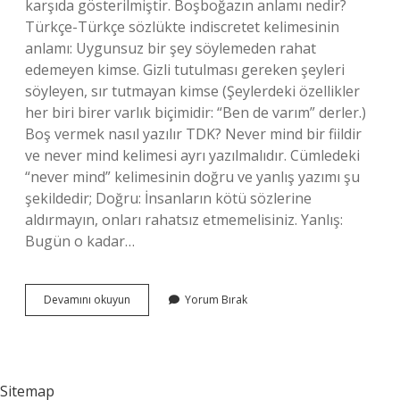
karşıda gösterilmiştir. Boşboğazın anlamı nedir?
Türkçe-Türkçe sözlükte indiscretet kelimesinin
anlamı: Uygunsuz bir şey söylemeden rahat
edemeyen kimse. Gizli tutulması gereken şeyleri
söyleyen, sır tutmayan kimse (Şeylerdeki özellikler
her biri birer varlık biçimidir: “Ben de varım” derler.)
Boş vermek nasıl yazılır TDK? Never mind bir fiildir
ve never mind kelimesi ayrı yazılmalıdır. Cümledeki
“never mind” kelimesinin doğru ve yanlış yazımı şu
şekildedir; Doğru: İnsanların kötü sözlerine
aldırmayın, onları rahatsız etmemelisiniz. Yanlış:
Bugün o kadar…
Boşboğaz
Devamını okuyun
Yorum Bırak
Nasıl
Yazılır
Tdk
Sitemap