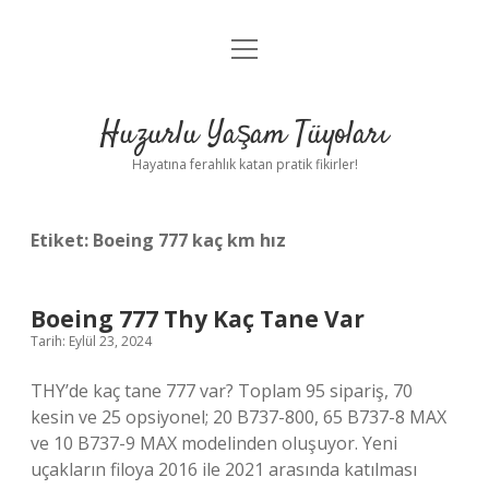
menüyü
Anasayfa
aç
Gizlilik Politikası
Huzurlu Yaşam Tüyoları
Yasal Uyarı
Hayatına ferahlık katan pratik fikirler!
Hakkımızda
Etiket:
Boeing 777 kaç km hız
Boeing 777 Thy Kaç Tane Var
Tarih: Eylül 23, 2024
THY’de kaç tane 777 var? Toplam 95 sipariş, 70
kesin ve 25 opsiyonel; 20 B737-800, 65 B737-8 MAX
ve 10 B737-9 MAX modelinden oluşuyor. Yeni
uçakların filoya 2016 ile 2021 arasında katılması