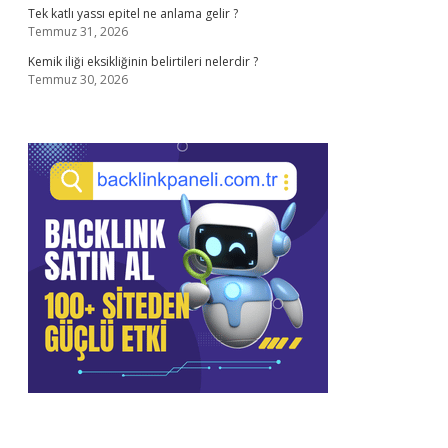
Tek katlı yassı epitel ne anlama gelir ?
Temmuz 31, 2026
Kemik iliği eksikliğinin belirtileri nelerdir ?
Temmuz 30, 2026