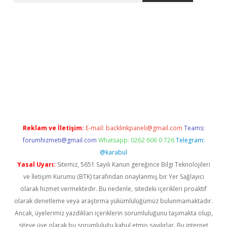
ncel adres
ilbet giriş adresi
www.betexper.xyz/
Reklam ve İletişim:
E-mail:
backlinkpaneli@gmail.com
Teams:
forumhizmeti@gmail.com
Whatsapp: 0262 606 0 726
Telegram:
@karabul
Yasal Uyarı:
Sitemiz, 5651 Sayılı Kanun gereğince Bilgi Teknolojileri
ve İletişim Kurumu (BTK) tarafından onaylanmış bir Yer Sağlayıcı
olarak hizmet vermektedir. Bu nedenle, sitedeki içerikleri proaktif
olarak denetleme veya araştırma yükümlülüğümüz bulunmamaktadır.
Ancak, üyelerimiz yazdıkları içeriklerin sorumluluğunu taşımakta olup,
siteye üye olarak bu sorumluluğu kabul etmiş sayılırlar. Bu internet