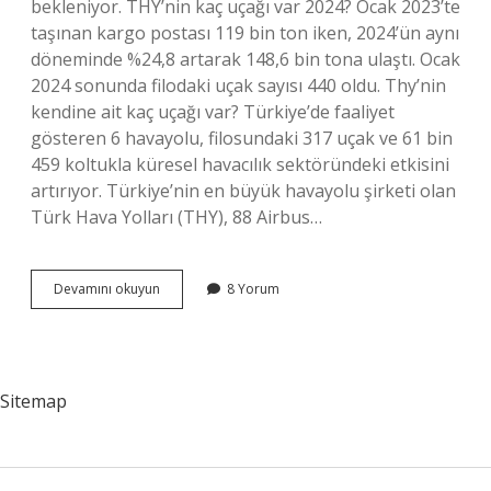
bekleniyor. THY’nin kaç uçağı var 2024? Ocak 2023’te
taşınan kargo postası 119 bin ton iken, 2024’ün aynı
döneminde %24,8 artarak 148,6 bin tona ulaştı. Ocak
2024 sonunda filodaki uçak sayısı 440 oldu. Thy’nin
kendine ait kaç uçağı var? Türkiye’de faaliyet
gösteren 6 havayolu, filosundaki 317 uçak ve 61 bin
459 koltukla küresel havacılık sektöründeki etkisini
artırıyor. Türkiye’nin en büyük havayolu şirketi olan
Türk Hava Yolları (THY), 88 Airbus…
Boeing
Devamını okuyun
8 Yorum
777
Thy
Kaç
Tane
Var
Sitemap