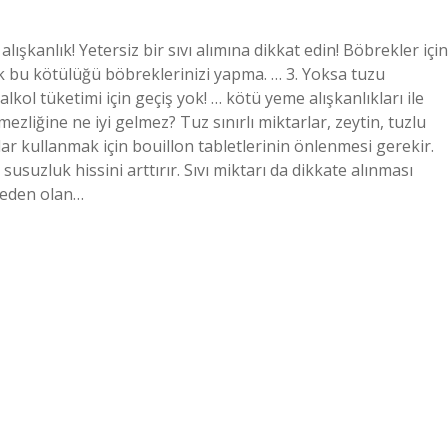
şkanlık! Yetersiz bir sıvı alımına dikkat edin! Böbrekler için
ak bu kötülüğü böbreklerinizi yapma. … 3. Yoksa tuzu
lkol tüketimi için geçiş yok! … kötü yeme alışkanlıkları ile
liğine ne iyi gelmez? Tuz sınırlı miktarlar, zeytin, tuzlu
lar kullanmak için bouillon tabletlerinin önlenmesi gerekir.
susuzluk hissini arttırır. Sıvı miktarı da dikkate alınması
neden olan…