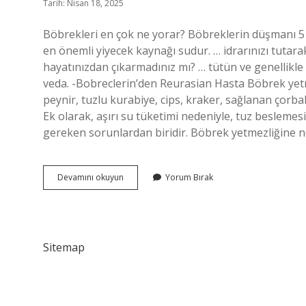
Tarih: Nisan 18, 2025
Böbrekleri en çok ne yorar? Böbreklerin düşmanı 5 alı
en önemli yiyecek kaynağı sudur. … idrarınızı tutar
hayatınızdan çıkarmadınız mı? … tütün ve genellikle a
veda. -Bobreclerin’den Reurasian Hasta Böbrek yetmez
peynir, tuzlu kurabiye, cips, kraker, sağlanan çorba
Ek olarak, aşırı su tüketimi nedeniyle, tuz beslemesi 
gereken sorunlardan biridir. Böbrek yetmezliğine 
Böbrek
Devamını okuyun
Yorum Bırak
Yetmezliğini
Ne
Tetikler
Sitemap