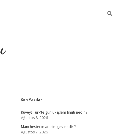
ı
Sidebar
Son Yazılar
ilbet giriş
ilbet güncel adre
Kuveyt Türk’te günlük işlem limiti nedir ?
Ağustos 8, 2026
Manchester’ın arı simgesi nedir ?
Ağustos 7, 2026