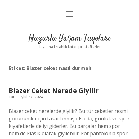
menüyü
Anasayfa
aç
Gizlilik Politikası
Huzurlu Yaşam Tüyoları
Yasal Uyarı
Hayatına ferahlık katan pratik fikirler!
Hakkımızda
Etiket:
Blazer ceket nasıl durmalı
Blazer Ceket Nerede Giyilir
Tarih: Eylül 27, 2024
Blazer ceket nerelerde giyilir? Bu tür ceketler resmi
görünümler için tasarlanmış olsa da, günlük ve spor
kıyafetlerle de iyi giderler. Bu parçalar hem spor
hem de klasik olarak giyilebilir; kot pantolonla spor