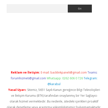
Arama
üncel adres
ilbet giriş adresi
www.betexper.xyz/
Reklam ve İletişim:
E-mail:
backlinkpaneli@gmail.com
Teams:
forumhizmeti@gmail.com
Whatsapp: 0262 606 0 726
Telegram:
@karabul
Yasal Uyarı:
Sitemiz, 5651 Sayılı Kanun gereğince Bilgi Teknolojileri
ve İletişim Kurumu (BTK) tarafından onaylanmış bir Yer Sağlayıcı
olarak hizmet vermektedir. Bu nedenle, sitedeki içerikleri proaktif
olarak denetleme veya araştırma yükümlülüğümüz bulunmamaktadır.