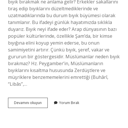
bıyık bırakmak ne anlama gelir? Erkekler sakallarını
tıraş edip bıyıklarını düzeltmediklerinde ve
uzatmadıklarında bu durum bıyık büyümesi olarak
tanımlanır. Bu ifadeyi günlük hayatımızda sıklıkla
duyarız. Bıyık neyi ifade eder? Arap dünyasının bazı
popüler kültürlerinde, özellikle Şam’da, bir kimse
bıyığına elini koyup yemin ederse, bu onun
samimiyetini artırır. Çünkü bıyık, şeref, vakar ve
gururun bir göstergesidir. Müslümanlar neden bıyık
bırakmaz? Hz. Peygamber’in, Müslümanların
bıyıklarını kısaltma hususunda Zerdüştlere ve
müşriklere benzememelerini emrettiği (Buhârî,
“Libâs”,…
Türkler
Devamını okuyun
Yorum Bırak
Neden
Bıyık
Bırakır