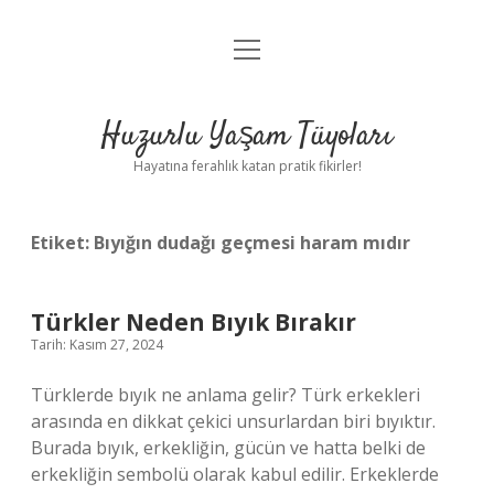
menüyü
Anasayfa
aç
Gizlilik Politikası
Huzurlu Yaşam Tüyoları
Yasal Uyarı
Hayatına ferahlık katan pratik fikirler!
Hakkımızda
Etiket:
Bıyığın dudağı geçmesi haram mıdır
Türkler Neden Bıyık Bırakır
Tarih: Kasım 27, 2024
Türklerde bıyık ne anlama gelir? Türk erkekleri
arasında en dikkat çekici unsurlardan biri bıyıktır.
Burada bıyık, erkekliğin, gücün ve hatta belki de
erkekliğin sembolü olarak kabul edilir. Erkeklerde