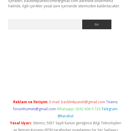
içerikleri,
backlinkpanelicomtr@gmail.com
adresine bildirmeniz
halinde, ilgili içerikler yasal süre içerisinde sitemizden kaldırılacaktır.
Arama
ncel adres
ilbet giriş adresi
www.betexper.xyz/
Reklam ve İletişim:
E-mail:
backlinkpaneli@gmail.com
Teams:
forumhizmeti@gmail.com
Whatsapp: 0262 606 0 726
Telegram:
@karabul
Yasal Uyarı:
Sitemiz, 5651 Sayılı Kanun gereğince Bilgi Teknolojileri
ve İletişim Kurumu (BTK) tarafından onaylanmış bir Yer Sağlayıcı