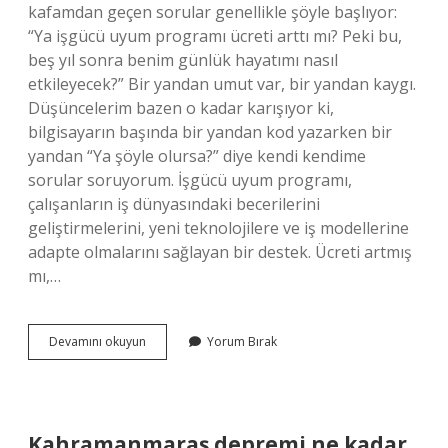
kafamdan geçen sorular genellikle şöyle başlıyor:
“Ya işgücü uyum programı ücreti arttı mı? Peki bu,
beş yıl sonra benim günlük hayatımı nasıl
etkileyecek?” Bir yandan umut var, bir yandan kaygı.
Düşüncelerim bazen o kadar karışıyor ki,
bilgisayarın başında bir yandan kod yazarken bir
yandan “Ya şöyle olursa?” diye kendi kendime
sorular soruyorum. İşgücü uyum programı,
çalışanların iş dünyasındaki becerilerini
geliştirmelerini, yeni teknolojilere ve iş modellerine
adapte olmalarını sağlayan bir destek. Ücreti artmış
mı,…
İşgücü
Devamını okuyun
Yorum Bırak
uyum
programı
ücreti
arttı
mı
Kahramanmaraş depremi ne kadar