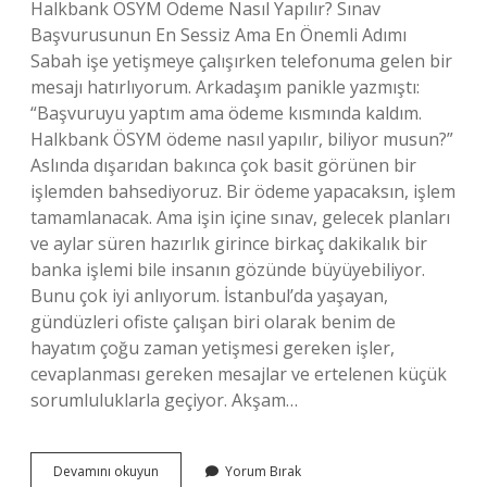
Halkbank ÖSYM Ödeme Nasıl Yapılır? Sınav
Başvurusunun En Sessiz Ama En Önemli Adımı
Sabah işe yetişmeye çalışırken telefonuma gelen bir
mesajı hatırlıyorum. Arkadaşım panikle yazmıştı:
“Başvuruyu yaptım ama ödeme kısmında kaldım.
Halkbank ÖSYM ödeme nasıl yapılır, biliyor musun?”
Aslında dışarıdan bakınca çok basit görünen bir
işlemden bahsediyoruz. Bir ödeme yapacaksın, işlem
tamamlanacak. Ama işin içine sınav, gelecek planları
ve aylar süren hazırlık girince birkaç dakikalık bir
banka işlemi bile insanın gözünde büyüyebiliyor.
Bunu çok iyi anlıyorum. İstanbul’da yaşayan,
gündüzleri ofiste çalışan biri olarak benim de
hayatım çoğu zaman yetişmesi gereken işler,
cevaplanması gereken mesajlar ve ertelenen küçük
sorumluluklarla geçiyor. Akşam…
KPSS
Devamını okuyun
Yorum Bırak