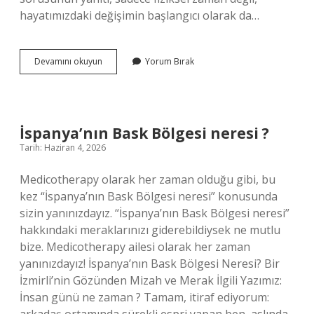
hayatımızdaki değişimin başlangıcı olarak da…
Kahramanmaraş
Devamını okuyun
Yorum Bırak
depremi
ne
kadar
sürdü
?
İspanya’nın Bask Bölgesi neresi ?
Tarih: Haziran 4, 2026
Medicotherapy olarak her zaman olduğu gibi, bu
kez “İspanya’nın Bask Bölgesi neresi” konusunda
sizin yanınızdayız. “İspanya’nın Bask Bölgesi neresi”
hakkındaki meraklarınızı giderebildiysek ne mutlu
bize. Medicotherapy ailesi olarak her zaman
yanınızdayız! İspanya’nın Bask Bölgesi Neresi? Bir
İzmirli’nin Gözünden Mizah ve Merak İlgili Yazımız:
İnsan günü ne zaman ? Tamam, itiraf ediyorum: