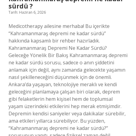
?
sürdü ?
Tarih: Haziran 6, 2026
Medicotherapy ailesine merhaba! Bu içerikte
“Kahramanmaraş depremi ne kadar sürdü”
hakkında kapsamlı bir rehber hazırladık.
Kahramanmaraş Depremi Ne Kadar Sürdü?
Geleceğe Yönelik Bir Bakış Kahramanmaraş depremi
ne kadar sürdü sorusu, sadece o anın şiddetini
anlamak için değil, aynı zamanda gelecekte yaşamın
nasıl şekilleneceğini düşünmek için de önemli.
Ankara’da yaşayan, teknolojiye meraklı ve kendi
geleceğini planlamaya çalışan biri olarak, deprem
gibi felaketlerin hem kişisel hem de toplumsal
yaşam üzerindeki etkilerini hep merak etmişimdir.
Depremin kendisi saniyeler veya dakikalar sürebilir,
ama etkileri yıllarca sürebiliyor. Bu yüzden,
“Kahramanmaraş depremi ne kadar sürdü?”
sorusunun yanıtı, sadece fiziksel zaman değil,