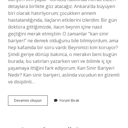
detaylara birlikte göz atacağız. Ankara’da büyüyen
biri olarak hatırlıyorum; çocukken annem
hastalandığında, ilaçların etkilerini izlerdim. Bir gün
doktora gittiğimizde, ilacın beynin içine nasıl
geçtiğini merak etmiştim. O zamanlar “kan sinir
bariyeri” ne demek olduğunu bile bilmiyordum, ama
hep kafamda bir soru vardı: Beynimizi kim koruyor?
Şimdi geriye dönüp bakınca, o merakın beni bugün
burada, bu satırları yazarken veri ve bilimle iç içe
yaşamaya ittiğini fark ediyorum. Kan Sinir Bariyeri
Nedir? Kan sinir bariyeri, aslında vücudun en gizemli
ve disiplinli…
Kan
Devamını okuyun
Yorum Bırak
sinir
bariyeri
kim
yapar
?