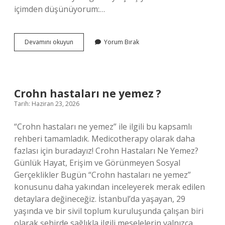
içimden düşünüyorum:…
AUX
Devamını okuyun
Yorum Bırak
modu
nasıl
açılır
?
Crohn hastaları ne yemez ?
Tarih: Haziran 23, 2026
“Crohn hastaları ne yemez” ile ilgili bu kapsamlı
rehberi tamamladık. Medicotherapy olarak daha
fazlası için buradayız! Crohn Hastaları Ne Yemez?
Günlük Hayat, Erişim ve Görünmeyen Sosyal
Gerçeklikler Bugün “Crohn hastaları ne yemez”
konusunu daha yakından inceleyerek merak edilen
detaylara değineceğiz. İstanbul’da yaşayan, 29
yaşında ve bir sivil toplum kuruluşunda çalışan biri
olarak şehirde sağlıkla ilgili meselelerin yalnızca