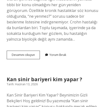
tıbbi bir konu olmadığını her gün yeniden
görüyorum. Özellikle kronik hastalıklar söz konusu
olduğunda, “ne yenmez?” sorusu sadece bir
beslenme listesine indirgenemiyor. Crohn hastalığı
da bunlardan biri. Toplu taşımada, işyerinde ya da
sokakta kurduğum her gözlem, bu hastalığın
yalnızca biyolojik değil; aynı zamanda…
Crohn
Devamını okuyun
Yorum Bırak
hastaları
ne
yemez
?
Kan sinir bariyeri kim yapar ?
Tarih: Haziran 13, 2026
Kan Sinir Bariyeri Kim Yapar? Beynimizin Gizli
Bekçileri Hoş geldiniz! Bu yazımızda “Kan sinir
bariyeri kim yapar” konusu hakkında merak edilen