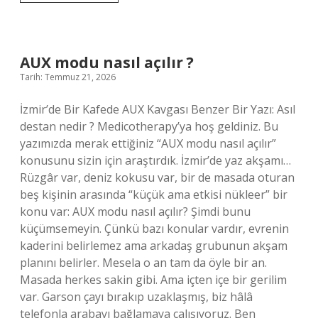
hangi
bankaya
yatırılıyor
?
AUX modu nasıl açılır ?
Tarih: Temmuz 21, 2026
İzmir’de Bir Kafede AUX Kavgası Benzer Bir Yazı: Asıl
destan nedir ? Medicotherapy’ya hoş geldiniz. Bu
yazımızda merak ettiğiniz “AUX modu nasıl açılır”
konusunu sizin için araştırdık. İzmir’de yaz akşamı…
Rüzgâr var, deniz kokusu var, bir de masada oturan
beş kişinin arasında “küçük ama etkisi nükleer” bir
konu var: AUX modu nasıl açılır? Şimdi bunu
küçümsemeyin. Çünkü bazı konular vardır, evrenin
kaderini belirlemez ama arkadaş grubunun akşam
planını belirler. Mesela o an tam da öyle bir an.
Masada herkes sakin gibi. Ama içten içe bir gerilim
var. Garson çayı bırakıp uzaklaşmış, biz hâlâ
telefonla arabayı bağlamaya çalışıyoruz. Ben