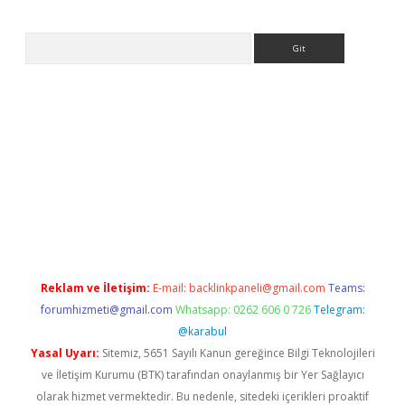
Arama
et giriş adresi
www.betexper.xyz/
Reklam ve İletişim:
E-mail:
backlinkpaneli@gmail.com
Teams:
forumhizmeti@gmail.com
Whatsapp: 0262 606 0 726
Telegram:
@karabul
Yasal Uyarı:
Sitemiz, 5651 Sayılı Kanun gereğince Bilgi Teknolojileri
ve İletişim Kurumu (BTK) tarafından onaylanmış bir Yer Sağlayıcı
olarak hizmet vermektedir. Bu nedenle, sitedeki içerikleri proaktif