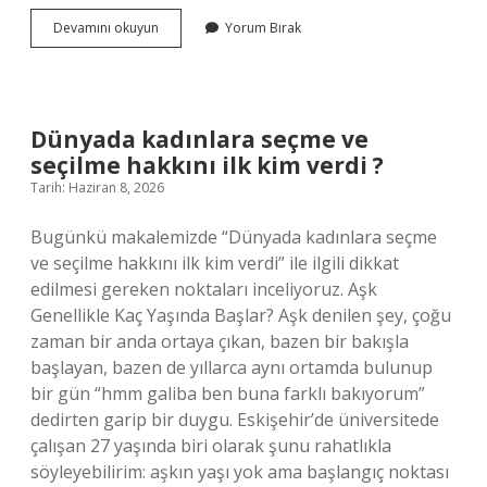
grm2
Devamını okuyun
Yorum Bırak
ne
anlama
gelir
?
Dünyada kadınlara seçme ve
seçilme hakkını ilk kim verdi ?
Tarih: Haziran 8, 2026
Bugünkü makalemizde “Dünyada kadınlara seçme
ve seçilme hakkını ilk kim verdi” ile ilgili dikkat
edilmesi gereken noktaları inceliyoruz. Aşk
Genellikle Kaç Yaşında Başlar? Aşk denilen şey, çoğu
zaman bir anda ortaya çıkan, bazen bir bakışla
başlayan, bazen de yıllarca aynı ortamda bulunup
bir gün “hmm galiba ben buna farklı bakıyorum”
dedirten garip bir duygu. Eskişehir’de üniversitede
çalışan 27 yaşında biri olarak şunu rahatlıkla
söyleyebilirim: aşkın yaşı yok ama başlangıç noktası