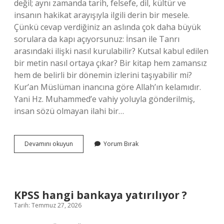
değil; aynı zamanda tarih, felsefe, dil, kültür ve
insanın hakikat arayışıyla ilgili derin bir mesele.
Çünkü cevap verdiğiniz an aslında çok daha büyük
sorulara da kapı açıyorsunuz: İnsan ile Tanrı
arasındaki ilişki nasıl kurulabilir? Kutsal kabul edilen
bir metin nasıl ortaya çıkar? Bir kitap hem zamansız
hem de belirli bir dönemin izlerini taşıyabilir mi?
Kur’an Müslüman inancına göre Allah’ın kelamıdır.
Yani Hz. Muhammed’e vahiy yoluyla gönderilmiş,
insan sözü olmayan ilahi bir…
Kur’an
Devamını okuyun
Yorum Bırak
kimin
sözüdür
?
KPSS hangi bankaya yatırılıyor ?
Tarih: Temmuz 27, 2026