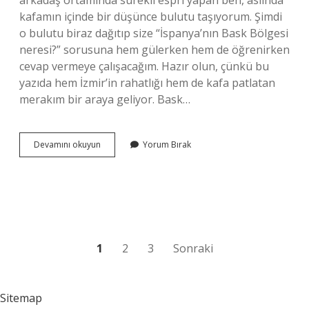
arkadaş ortamında sürekli espri yapan ben, aslında
kafamın içinde bir düşünce bulutu taşıyorum. Şimdi
o bulutu biraz dağıtıp size “İspanya’nın Bask Bölgesi
neresi?” sorusuna hem gülerken hem de öğrenirken
cevap vermeye çalışacağım. Hazır olun, çünkü bu
yazıda hem İzmir’in rahatlığı hem de kafa patlatan
merakım bir araya geliyor. Bask…
İspanya’nın
Devamını okuyun
Yorum Bırak
Bask
Bölgesi
neresi
?
Yazı
1
2
3
Sonraki
sayfalaması
Sitemap