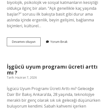
biyolojik, psikolojik ve sosyal katmanların kesiştiği
oldukça ilginç bir alan. “Aşk genellikle kaç yaşında
başlar?” sorusu ilk bakışta basit gibi durur ama
aslında içinde ergenlik, beyin gelişimi, bağlanma
biçimleri, kültürel…
Dünyada
Devamını okuyun
Yorum Bırak
kadınlara
seçme
ve
seçilme
hakkını
İşgücü uyum programı ücreti arttı
ilk
mı ?
kim
verdi
Tarih: Haziran 7, 2026
?
İşgücü Uyum Programı Ücreti Arttı mı? Geleceğe
Dair Bir Bakış Ankara’da, 28 yaşında, teknolojiye
meraklı bir genç olarak sık sık geleceği düşünürken
buluyorum kendimi. Sabah kahvemi içerken