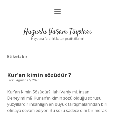
menüyü
Anasayfa
aç
Gizlilik Politikası
Huzurlu Yaşam Tüyoları
Yasal Uyarı
Hayatına ferahlık katan pratik fikirler!
Hakkımızda
Etiket:
bir
Kur’an kimin sözüdür ?
Tarih: Ağustos 6, 2026
Kur’an Kimin Sözüdür? İlahi Vahiy mi, İnsan
Deneyimi mi? Kur’an’ın kimin sözü olduğu sorusu,
yüzyıllardır insanlığın en büyük tartışmalarından biri
olmaya devam ediyor. Bu soru sadece dini bir merak