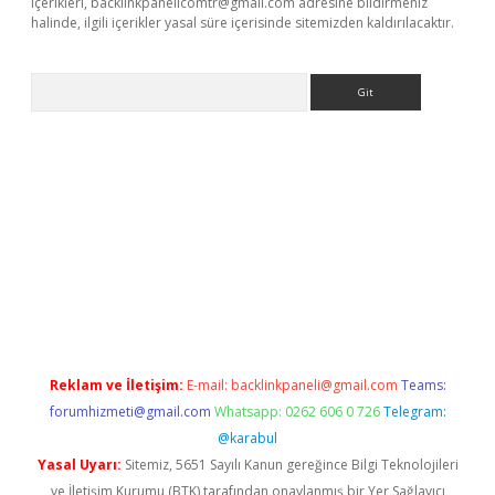
içerikleri,
backlinkpanelicomtr@gmail.com
adresine bildirmeniz
halinde, ilgili içerikler yasal süre içerisinde sitemizden kaldırılacaktır.
Arama
ncel adres
ilbet giriş adresi
www.betexper.xyz/
Reklam ve İletişim:
E-mail:
backlinkpaneli@gmail.com
Teams:
forumhizmeti@gmail.com
Whatsapp: 0262 606 0 726
Telegram:
@karabul
Yasal Uyarı:
Sitemiz, 5651 Sayılı Kanun gereğince Bilgi Teknolojileri
ve İletişim Kurumu (BTK) tarafından onaylanmış bir Yer Sağlayıcı