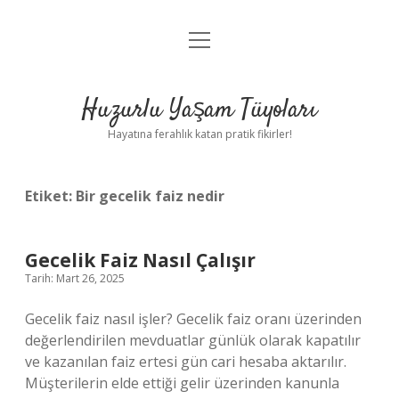
menüyü
Anasayfa
aç
Gizlilik Politikası
Huzurlu Yaşam Tüyoları
Yasal Uyarı
Hayatına ferahlık katan pratik fikirler!
Hakkımızda
Etiket:
Bir gecelik faiz nedir
Gecelik Faiz Nasıl Çalışır
Tarih: Mart 26, 2025
Gecelik faiz nasıl işler? Gecelik faiz oranı üzerinden
değerlendirilen mevduatlar günlük olarak kapatılır
ve kazanılan faiz ertesi gün cari hesaba aktarılır.
Müşterilerin elde ettiği gelir üzerinden kanunla