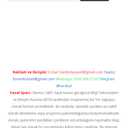
ncel adres
ilbet giriş adresi
www.betexper.xyz/
Reklam ve İletişim:
E-mail:
backlinkpaneli@gmail.com
Teams:
forumhizmeti@gmail.com
Whatsapp: 0262 606 0 726
Telegram:
@karabul
Yasal Uyarı:
Sitemiz, 5651 Sayılı Kanun gereğince Bilgi Teknolojileri
ve İletişim Kurumu (BTK) tarafından onaylanmış bir Yer Sağlayıcı
olarak hizmet vermektedir. Bu nedenle, sitedeki içerikleri proaktif
olarak denetleme veya araştırma yükümlülüğümüz bulunmamaktadır.
Ancak, üyelerimiz yazdıkları içeriklerin sorumluluğunu taşımakta olup,
siteye üye olarak bu sorumluluğu kabul etmiş sayılırlar. Bu internet