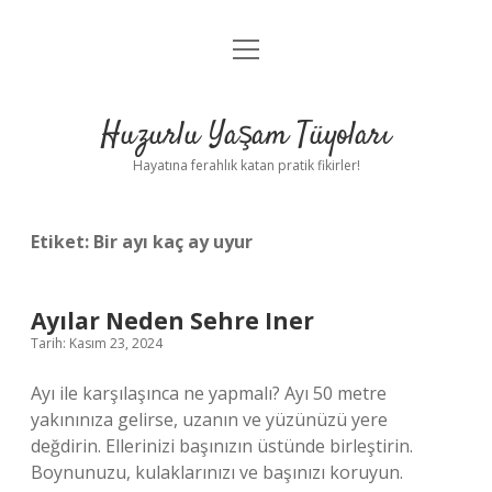
menüyü
Anasayfa
aç
Gizlilik Politikası
Huzurlu Yaşam Tüyoları
Yasal Uyarı
Hayatına ferahlık katan pratik fikirler!
Hakkımızda
Etiket:
Bir ayı kaç ay uyur
Ayılar Neden Sehre Iner
Tarih: Kasım 23, 2024
Ayı ile karşılaşınca ne yapmalı? Ayı 50 metre
yakınınıza gelirse, uzanın ve yüzünüzü yere
değdirin. Ellerinizi başınızın üstünde birleştirin.
Boynunuzu, kulaklarınızı ve başınızı koruyun.