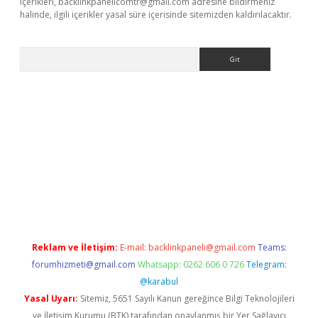
içerikleri,
backlinkpanelicomtr@gmail.com
adresine bildirmeniz
halinde, ilgili içerikler yasal süre içerisinde sitemizden kaldırılacaktır.
Arama
ncel adres
ilbet giriş adresi
www.betexper.xyz/
Reklam ve İletişim:
E-mail:
backlinkpaneli@gmail.com
Teams:
forumhizmeti@gmail.com
Whatsapp: 0262 606 0 726
Telegram:
@karabul
Yasal Uyarı:
Sitemiz, 5651 Sayılı Kanun gereğince Bilgi Teknolojileri
ve İletişim Kurumu (BTK) tarafından onaylanmış bir Yer Sağlayıcı