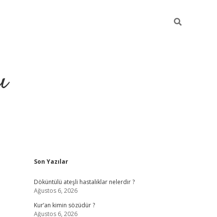
ı
Sidebar
Son Yazılar
ilbet giriş
ilbet güncel adre
Döküntülü ateşli hastalıklar nelerdir ?
Ağustos 6, 2026
Kur’an kimin sözüdür ?
Ağustos 6, 2026