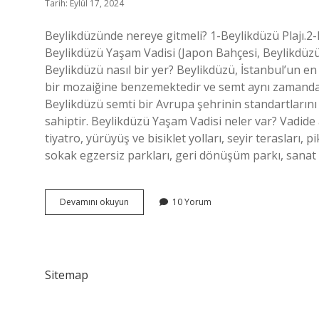
Tarih: Eylül 17, 2024
Beylikdüzünde nereye gitmeli? 1-Beylikdüzü Plajı.2-
Beylikdüzü Yaşam Vadisi (Japon Bahçesi, Beylikdüz
Beylikdüzü nasıl bir yer? Beylikdüzü, İstanbul’un en
bir mozaiğine benzemektedir ve semt aynı zamanda 
Beylikdüzü semti bir Avrupa şehrinin standartlarını 
sahiptir. Beylikdüzü Yaşam Vadisi neler var? Vadide 
tiyatro, yürüyüş ve bisiklet yolları, seyir terasları, 
sokak egzersiz parkları, geri dönüşüm parkı, sanat 
Beylikdüzü
Devamını okuyun
10 Yorum
Neler
Var
Sitemap