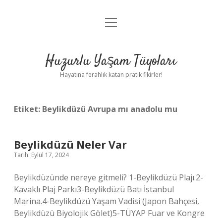
menüyü
Anasayfa
aç
Gizlilik Politikası
Huzurlu Yaşam Tüyoları
Yasal Uyarı
Hayatına ferahlık katan pratik fikirler!
Hakkımızda
Etiket:
Beylikdüzü Avrupa mı anadolu mu
Beylikdüzü Neler Var
Tarih: Eylül 17, 2024
Beylikdüzünde nereye gitmeli? 1-Beylikdüzü Plajı.2-
Kavaklı Plaj Parkı3-Beylikdüzü Batı İstanbul
Marina.4-Beylikdüzü Yaşam Vadisi (Japon Bahçesi,
Beylikdüzü Biyolojik Gölet)5-TÜYAP Fuar ve Kongre