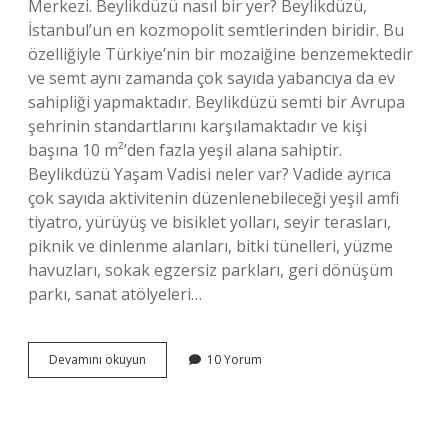
Merkezi. Beylikdüzü nasıl bir yer? Beylikdüzü,
İstanbul’un en kozmopolit semtlerinden biridir. Bu
özelliğiyle Türkiye’nin bir mozaiğine benzemektedir
ve semt aynı zamanda çok sayıda yabancıya da ev
sahipliği yapmaktadır. Beylikdüzü semti bir Avrupa
şehrinin standartlarını karşılamaktadır ve kişi
başına 10 m²’den fazla yeşil alana sahiptir.
Beylikdüzü Yaşam Vadisi neler var? Vadide ayrıca
çok sayıda aktivitenin düzenlenebileceği yeşil amfi
tiyatro, yürüyüş ve bisiklet yolları, seyir terasları,
piknik ve dinlenme alanları, bitki tünelleri, yüzme
havuzları, sokak egzersiz parkları, geri dönüşüm
parkı, sanat atölyeleri…
Beylikdüzü
Devamını okuyun
10 Yorum
Neler
Var