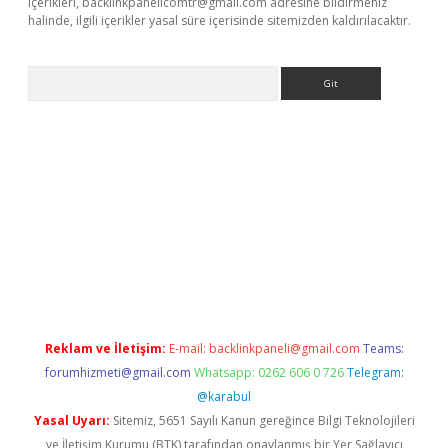
içerikleri,
backlinkpanelicomtr@gmail.com
adresine bildirmeniz
halinde, ilgili içerikler yasal süre içerisinde sitemizden kaldırılacaktır.
Arama
ncel adres
ilbet giriş adresi
www.betexper.xyz/
Reklam ve İletişim:
E-mail:
backlinkpaneli@gmail.com
Teams:
forumhizmeti@gmail.com
Whatsapp: 0262 606 0 726
Telegram:
@karabul
Yasal Uyarı:
Sitemiz, 5651 Sayılı Kanun gereğince Bilgi Teknolojileri
ve İletişim Kurumu (BTK) tarafından onaylanmış bir Yer Sağlayıcı