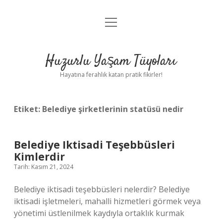
menüyü
Anasayfa
aç
Gizlilik Politikası
Huzurlu Yaşam Tüyoları
Yasal Uyarı
Hayatına ferahlık katan pratik fikirler!
Hakkımızda
Etiket:
Belediye şirketlerinin statüsü nedir
Belediye Iktisadi Teşebbüsleri
Kimlerdir
Tarih: Kasım 21, 2024
Belediye iktisadi teşebbüsleri nelerdir? Belediye
iktisadi işletmeleri, mahalli hizmetleri görmek veya
yönetimi üstlenilmek kaydıyla ortaklık kurmak