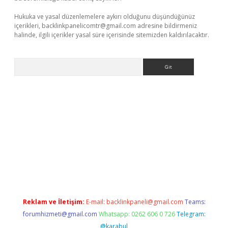
Hukuka ve yasal düzenlemelere aykırı olduğunu düşündüğünüz
içerikleri,
backlinkpanelicomtr@gmail.com
adresine bildirmeniz
halinde, ilgili içerikler yasal süre içerisinde sitemizden kaldırılacaktır.
Arama
ncel adres
ilbet giriş adresi
www.betexper.xyz/
Reklam ve İletişim:
E-mail:
backlinkpaneli@gmail.com
Teams:
forumhizmeti@gmail.com
Whatsapp: 0262 606 0 726
Telegram:
@karabul