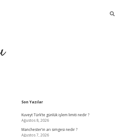
ı
Sidebar
Son Yazılar
ilbet giriş
ilbet güncel adre
Kuveyt Türk’te günlük işlem limiti nedir ?
Ağustos 8, 2026
Manchester’ın arı simgesi nedir ?
Ağustos 7, 2026