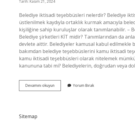
Tarih: Kasım 21, 2024
Belediye iktisadi teşebbüsleri nelerdir? Belediye ikt
üstlenilmek kaydıyla ortaklık kurmak amacıyla beled
kişiliğine sahip kuruluşlar olarak tanımlanabilir. – 
Belediye şirketleri KİT midir? Tanımlarından da anl
devlete aittir. Belediyeler kamusal kabul edilmekle bir
bakımdan belediye teşebbüslerini kamu iktisadi teş
kamu iktisadi teşebbüsleri olarak nitelemek mümkün 
kanununa tabi mi? Belediyelerin, doğrudan veya dola
Belediye
Devamını okuyun
Yorum Bırak
Iktisadi
Teşebbüsleri
Kimlerdir
Sitemap