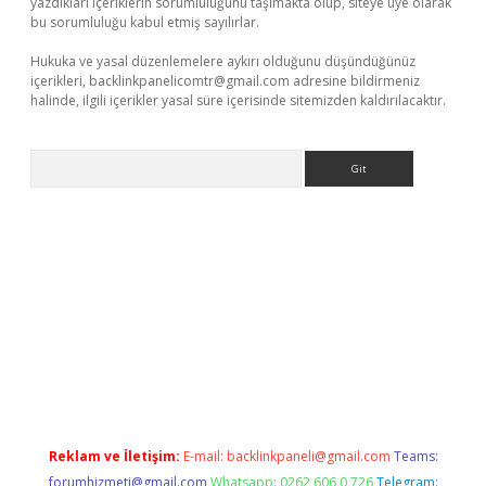
yazdıkları içeriklerin sorumluluğunu taşımakta olup, siteye üye olarak
bu sorumluluğu kabul etmiş sayılırlar.
Hukuka ve yasal düzenlemelere aykırı olduğunu düşündüğünüz
içerikleri,
backlinkpanelicomtr@gmail.com
adresine bildirmeniz
halinde, ilgili içerikler yasal süre içerisinde sitemizden kaldırılacaktır.
Arama
ncel adres
ilbet giriş adresi
www.betexper.xyz/
Reklam ve İletişim:
E-mail:
backlinkpaneli@gmail.com
Teams:
forumhizmeti@gmail.com
Whatsapp: 0262 606 0 726
Telegram: