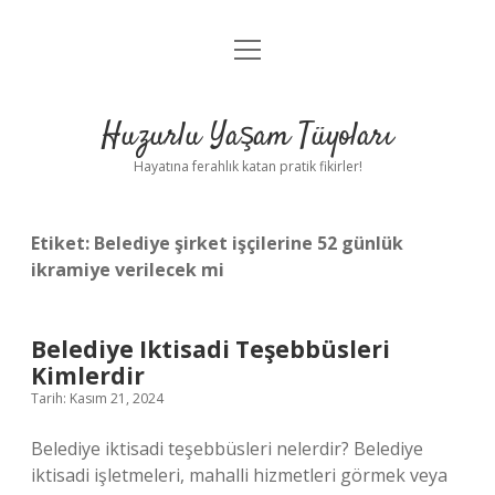
menüyü
Anasayfa
aç
Gizlilik Politikası
Huzurlu Yaşam Tüyoları
Yasal Uyarı
Hayatına ferahlık katan pratik fikirler!
Hakkımızda
Etiket:
Belediye şirket işçilerine 52 günlük
ikramiye verilecek mi
Belediye Iktisadi Teşebbüsleri
Kimlerdir
Tarih: Kasım 21, 2024
Belediye iktisadi teşebbüsleri nelerdir? Belediye
iktisadi işletmeleri, mahalli hizmetleri görmek veya