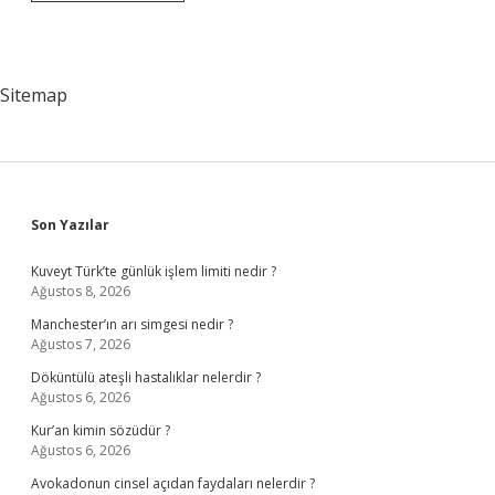
Iktisadi
Teşebbüsleri
Kimlerdir
Sitemap
Sidebar
Son Yazılar
Kuveyt Türk’te günlük işlem limiti nedir ?
Ağustos 8, 2026
Manchester’ın arı simgesi nedir ?
Ağustos 7, 2026
Döküntülü ateşli hastalıklar nelerdir ?
Ağustos 6, 2026
Kur’an kimin sözüdür ?
Ağustos 6, 2026
Avokadonun cinsel açıdan faydaları nelerdir ?