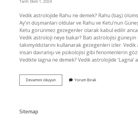
Tarih: Ekim 1, 2024
Vedik astrolojide Rahu ne demek? Rahu (baş) ölümsü
Ay’ın düşmanları oldular ve Rahu ve Ketu’nun Güneş
Ketu görünmez gezegenler olarak kabul edilir anc
Vedik astroloji neye bakar? Batı astrolojisi güneşin
takımyıldızlarını kullanarak gezegenleri izler. Vedik 
insan davranışı ve psikolojisi gibi fenomenlerin g
Vedikte lagna ne demek? Vedik astrolojide ‘Lagna’ a
Vedikte
Devamını okuyun
Yorum Bırak
Rahu
Ne
Demek
Sitemap