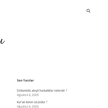
ı
Sidebar
Son Yazılar
ilbet giriş
ilbet güncel adre
Döküntülü ateşli hastalıklar nelerdir ?
Ağustos 6, 2026
Kur’an kimin sözüdür ?
Ağustos 6, 2026