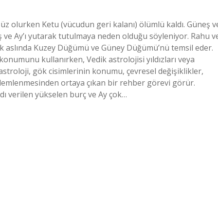
z olurken Ketu (vücudun geri kalanı) ölümlü kaldı. Güneş v
 ve Ay’ı yutarak tutulmaya neden olduğu söyleniyor. Rahu v
ak aslında Kuzey Düğümü ve Güney Düğümü’nü temsil eder.
 konumunu kullanırken, Vedik astrolojisi yıldızları veya
astroloji, gök cisimlerinin konumu, çevresel değişiklikler,
özlemlenmesinden ortaya çıkan bir rehber görevi görür.
dı verilen yükselen burç ve Ay çok…