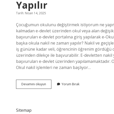
Yapılır
Tarih: Nisan 14, 2025
Çocuğumun okulunu değiştirmek istiyorum ne yapma
kalmadan e-devlet üzerinden okul veya alan değişikliğ
başvuruları e-devlet portalına giriş yapılarak e-Ok
başka okula nakil ne zaman yapılır? Nakil ve geçişler
iş gününe kadar veli, öğrencinin öğrenim gördüğü o
üzerinden dilekçe ile başvurabilir. E-devletten nakil 
başvuruları e-devlet üzerinden yapılamamaktadır
Okul nakil işlemleri ne zaman başlıyor…
Bir
Devamını okuyun
Yorum Bırak
Okuldan
Başka
Bir
Okula
Nakil
Sitemap
Nasıl