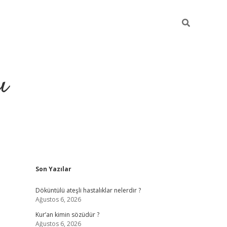
ı
Sidebar
Son Yazılar
ilbet giriş
ilbet güncel adre
Döküntülü ateşli hastalıklar nelerdir ?
Ağustos 6, 2026
Kur’an kimin sözüdür ?
Ağustos 6, 2026