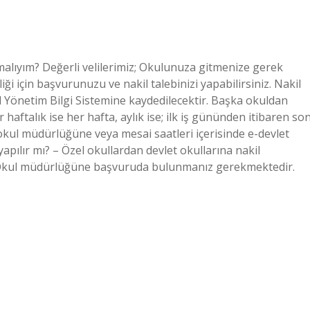
lıyım? Değerli velilerimiz; Okulunuza gitmenize gerek
i için başvurunuzu ve nakil talebinizi yapabilirsiniz. Nakil
ul Yönetim Bilgi Sistemine kaydedilecektir. Başka okuldan
 haftalık ise her hafta, aylık ise; ilk iş gününden itibaren so
kul müdürlüğüne veya mesai saatleri içerisinde e-devlet
yapılır mı? – Özel okullardan devlet okullarına nakil
. Okul müdürlüğüne başvuruda bulunmanız gerekmektedir.