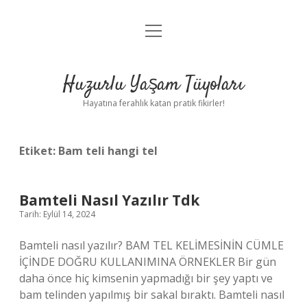
menüyü
Anasayfa
aç
Gizlilik Politikası
Huzurlu Yaşam Tüyoları
Yasal Uyarı
Hayatına ferahlık katan pratik fikirler!
Hakkımızda
Etiket:
Bam teli hangi tel
Bamteli Nasıl Yazılır Tdk
Tarih: Eylül 14, 2024
Bamteli nasıl yazılır? BAM TEL KELİMESİNİN CÜMLE
İÇİNDE DOĞRU KULLANIMINA ÖRNEKLER Bir gün
daha önce hiç kimsenin yapmadığı bir şey yaptı ve
bam telinden yapılmış bir sakal bıraktı. Bamteli nasıl