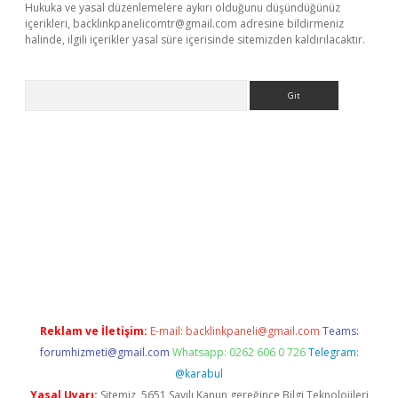
Hukuka ve yasal düzenlemelere aykırı olduğunu düşündüğünüz
içerikleri,
backlinkpanelicomtr@gmail.com
adresine bildirmeniz
halinde, ilgili içerikler yasal süre içerisinde sitemizden kaldırılacaktır.
Arama
ncel adres
ilbet giriş adresi
www.betexper.xyz/
Reklam ve İletişim:
E-mail:
backlinkpaneli@gmail.com
Teams:
forumhizmeti@gmail.com
Whatsapp: 0262 606 0 726
Telegram:
@karabul
Yasal Uyarı:
Sitemiz, 5651 Sayılı Kanun gereğince Bilgi Teknolojileri