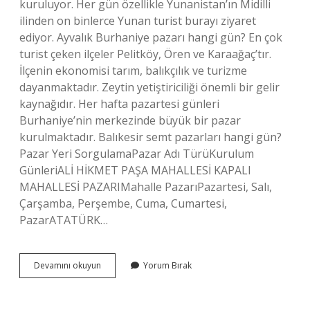
kuruluyor. Her gün özellikle Yunanistan’ın Midilli
ilinden on binlerce Yunan turist burayı ziyaret
ediyor. Ayvalık Burhaniye pazarı hangi gün? En çok
turist çeken ilçeler Pelitköy, Ören ve Karaağaç’tır.
İlçenin ekonomisi tarım, balıkçılık ve turizme
dayanmaktadır. Zeytin yetiştiriciliği önemli bir gelir
kaynağıdır. Her hafta pazartesi günleri
Burhaniye’nin merkezinde büyük bir pazar
kurulmaktadır. Balıkesir semt pazarları hangi gün?
Pazar Yeri SorgulamaPazar Adı TürüKurulum
GünleriALİ HİKMET PAŞA MAHALLESİ KAPALI
MAHALLESİ PAZARIMahalle PazarıPazartesi, Salı,
Çarşamba, Perşembe, Cuma, Cumartesi,
PazarATATÜRK…
Ayvalıkta
Devamını okuyun
Yorum Bırak
Hangi
Günler
Pazar