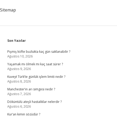
Var
Sitemap
Sidebar
Son Yazılar
Pişmiş köfte buzlukta kaç gün saklanabilir ?
Ağustos 10, 2026
Yaşamak mı ölmek mi kaç saat sürer ?
Ağustos 9, 2026
Kuveyt Türk’te günlük işlem limiti nedir ?
Ağustos 8, 2026
Manchester’ın arı simgesi nedir ?
Ağustos 7, 2026
Döküntülü ateşli hastalıklar nelerdir ?
Ağustos 6, 2026
Kur’an kimin sözüdür ?