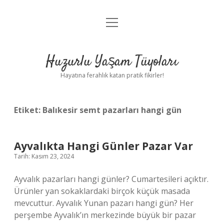
menüyü
Anasayfa
aç
Gizlilik Politikası
Huzurlu Yaşam Tüyoları
Yasal Uyarı
Hayatına ferahlık katan pratik fikirler!
Hakkımızda
Etiket:
Balıkesir semt pazarları hangi gün
Ayvalıkta Hangi Günler Pazar Var
Tarih: Kasım 23, 2024
Ayvalık pazarları hangi günler? Cumartesileri açıktır.
Ürünler yan sokaklardaki birçok küçük masada
mevcuttur. Ayvalık Yunan pazarı hangi gün? Her
perşembe Ayvalık’ın merkezinde büyük bir pazar