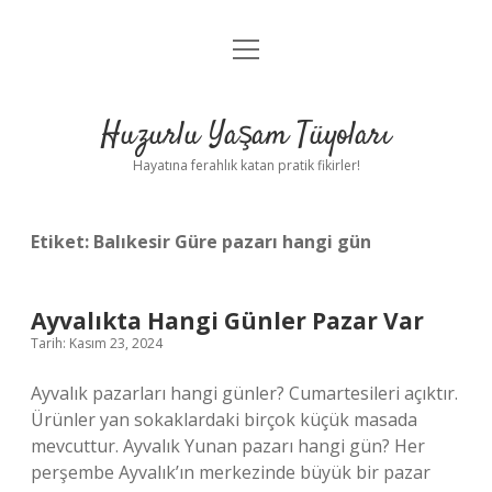
menüyü
Anasayfa
aç
Gizlilik Politikası
Huzurlu Yaşam Tüyoları
Yasal Uyarı
Hayatına ferahlık katan pratik fikirler!
Hakkımızda
Etiket:
Balıkesir Güre pazarı hangi gün
Ayvalıkta Hangi Günler Pazar Var
Tarih: Kasım 23, 2024
Ayvalık pazarları hangi günler? Cumartesileri açıktır.
Ürünler yan sokaklardaki birçok küçük masada
mevcuttur. Ayvalık Yunan pazarı hangi gün? Her
perşembe Ayvalık’ın merkezinde büyük bir pazar