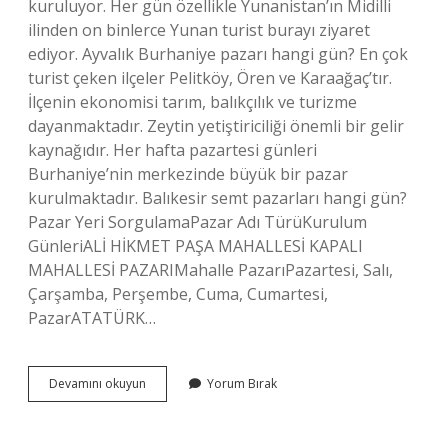
kuruluyor. Her gün özellikle Yunanistan’ın Midilli
ilinden on binlerce Yunan turist burayı ziyaret
ediyor. Ayvalık Burhaniye pazarı hangi gün? En çok
turist çeken ilçeler Pelitköy, Ören ve Karaağaç’tır.
İlçenin ekonomisi tarım, balıkçılık ve turizme
dayanmaktadır. Zeytin yetiştiriciliği önemli bir gelir
kaynağıdır. Her hafta pazartesi günleri
Burhaniye’nin merkezinde büyük bir pazar
kurulmaktadır. Balıkesir semt pazarları hangi gün?
Pazar Yeri SorgulamaPazar Adı TürüKurulum
GünleriALİ HİKMET PAŞA MAHALLESİ KAPALI
MAHALLESİ PAZARIMahalle PazarıPazartesi, Salı,
Çarşamba, Perşembe, Cuma, Cumartesi,
PazarATATÜRK…
Ayvalıkta
Devamını okuyun
Yorum Bırak
Hangi
Günler
Pazar