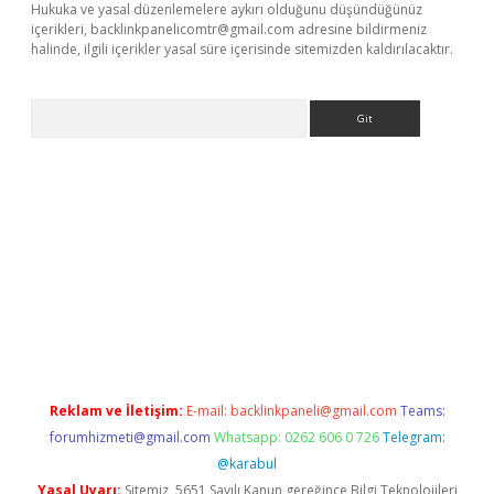
Hukuka ve yasal düzenlemelere aykırı olduğunu düşündüğünüz
içerikleri,
backlinkpanelicomtr@gmail.com
adresine bildirmeniz
halinde, ilgili içerikler yasal süre içerisinde sitemizden kaldırılacaktır.
Arama
lbet güncel adres
ilbet giriş adresi
www.betexper.xyz/
Reklam ve İletişim:
E-mail:
backlinkpaneli@gmail.com
Teams:
forumhizmeti@gmail.com
Whatsapp: 0262 606 0 726
Telegram:
@karabul
Yasal Uyarı:
Sitemiz, 5651 Sayılı Kanun gereğince Bilgi Teknolojileri