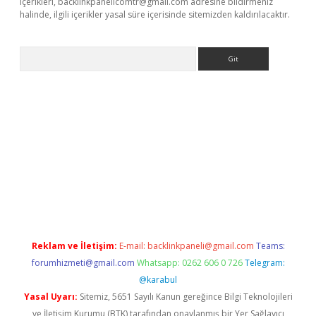
içerikleri,
backlinkpanelicomtr@gmail.com
adresine bildirmeniz
halinde, ilgili içerikler yasal süre içerisinde sitemizden kaldırılacaktır.
Arama
ncel adres
ilbet giriş adresi
www.betexper.xyz/
Reklam ve İletişim:
E-mail:
backlinkpaneli@gmail.com
Teams:
forumhizmeti@gmail.com
Whatsapp: 0262 606 0 726
Telegram:
@karabul
Yasal Uyarı:
Sitemiz, 5651 Sayılı Kanun gereğince Bilgi Teknolojileri
ve İletişim Kurumu (BTK) tarafından onaylanmış bir Yer Sağlayıcı