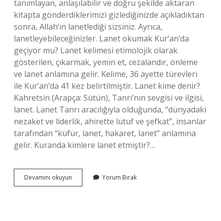
tanımlayan, anlaşılabilir ve doğru şekilde aktaran
kitapta gönderdiklerimizi gizlediğinizde açıkladıktan
sonra, Allah’ın lanetlediği sizsiniz. Ayrıca,
lanetleyebileceğinizler. Lanet okumak Kur’an’da
geçiyor mu? Lanet kelimesi etimolojik olarak
gösterilen, çıkarmak, yemin et, cezalandır, önleme
ve lanet anlamına gelir. Kelime, 36 ayette türevleri
ile Kur’an’da 41 kez belirtilmiştir. Lanet kime denir?
Kahretsin (Arapça: Sütün), Tanrı’nın sevgisi ve ilgisi,
lanet. Lanet Tanrı aracılığıyla olduğunda, “dünyadaki
nezaket ve liderlik, ahirette lütuf ve şefkat”, insanlar
tarafından “küfür, lanet, hakaret, lanet” anlamına
gelir. Kuranda kimlere lanet etmiştir?…
Kuranda
Devamını okuyun
Yorum Bırak
Kimlere
Lanet
Edilir