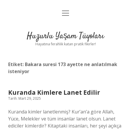
menüyü
Anasayfa
aç
Gizlilik Politikası
Huzurlu Yaşam Tüyoları
Yasal Uyarı
Hayatına ferahlık katan pratik fikirler!
Hakkımızda
Etiket:
Bakara suresi 173 ayette ne anlatılmak
isteniyor
Kuranda Kimlere Lanet Edilir
Tarih: Mart 29, 2025
Kuranda kimler lanetlenmiş? Kur’an’a göre Allah,
Yüce, Melekler ve tüm insanlar lanet olsun. Lanet
ediciler kimlerdir? Kitaptaki insanları, her şeyi açıkça