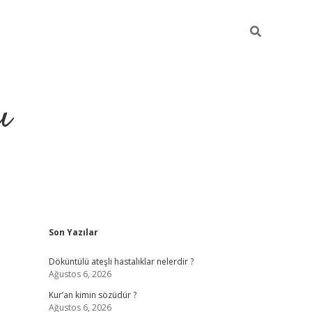
ı
Sidebar
Son Yazılar
ilbet giriş
ilbet güncel ad
Döküntülü ateşli hastalıklar nelerdir ?
Ağustos 6, 2026
Kur’an kimin sözüdür ?
Ağustos 6, 2026