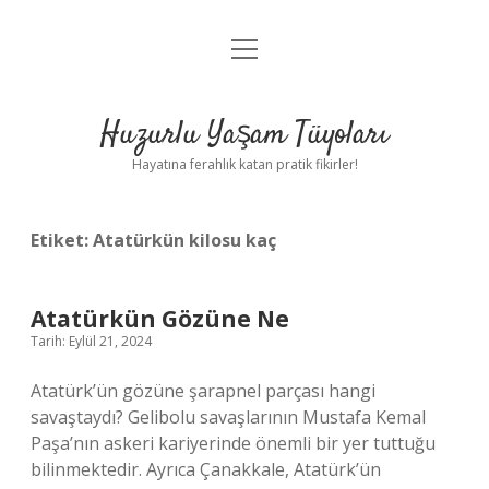
menüyü
Anasayfa
aç
Gizlilik Politikası
Huzurlu Yaşam Tüyoları
Yasal Uyarı
Hayatına ferahlık katan pratik fikirler!
Hakkımızda
Etiket:
Atatürkün kilosu kaç
Atatürkün Gözüne Ne
Tarih: Eylül 21, 2024
Atatürk’ün gözüne şarapnel parçası hangi
savaştaydı? Gelibolu savaşlarının Mustafa Kemal
Paşa’nın askeri kariyerinde önemli bir yer tuttuğu
bilinmektedir. Ayrıca Çanakkale, Atatürk’ün