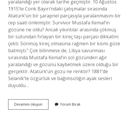
yaralandığı yer olarak tarihe geçmiştir. 10 Ağustos
1915’te Conk Bayırı’ndaki çatışmalar sırasında
Atatürk’ün bir şarapnel parçasıyla yaralanmasını bir
cep saati önlemiştir. Survivor Mustafa Kemal’in
gözüne ne oldu? Ancak yıkıntılar arasında çökmüş
bir sütundan fırlayan bir kireç taşı parçası dikkatini
çekti. Sönmüş kireç olmasına rağmen bir kısmı göze
batmıştı.” Çok bilinmese de, Libya savunması
sırasında Mustafa Kemal’in sol gözünden ağır
yaralandığı ve gözünü kaybetmek üzere olduğu bir
gerçektir. Atatürk’ün gözü ne renktir? 1881’de
Selanik’te özgürlük ve bağımsızlığın ayak sesleri
duyuldu…
Atatürkün
Devamını okuyun
Yorum Bırak
Gözüne
Ne