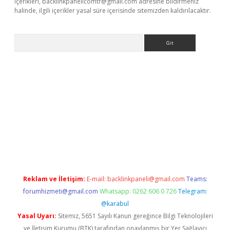
içerikleri,
backlinkpanelicomtr@gmail.com
adresine bildirmeniz
halinde, ilgili içerikler yasal süre içerisinde sitemizden kaldırılacaktır.
Arama
ncel adres
ilbet giriş adresi
www.betexper.xyz/
Reklam ve İletişim:
E-mail:
backlinkpaneli@gmail.com
Teams:
forumhizmeti@gmail.com
Whatsapp: 0262 606 0 726
Telegram:
@karabul
Yasal Uyarı:
Sitemiz, 5651 Sayılı Kanun gereğince Bilgi Teknolojileri
ve İletişim Kurumu (BTK) tarafından onaylanmış bir Yer Sağlayıcı