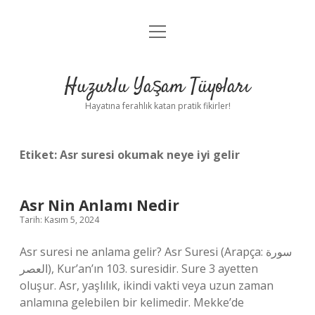
menüyü
Anasayfa
aç
Gizlilik Politikası
Huzurlu Yaşam Tüyoları
Yasal Uyarı
Hayatına ferahlık katan pratik fikirler!
Hakkımızda
Etiket:
Asr suresi okumak neye iyi gelir
Asr Nin Anlamı Nedir
Tarih: Kasım 5, 2024
Asr suresi ne anlama gelir? Asr Suresi (Arapça: سورة
العصر), Kur’an’ın 103. suresidir. Sure 3 ayetten
oluşur. Asr, yaşlılık, ikindi vakti veya uzun zaman
anlamına gelebilen bir kelimedir. Mekke’de