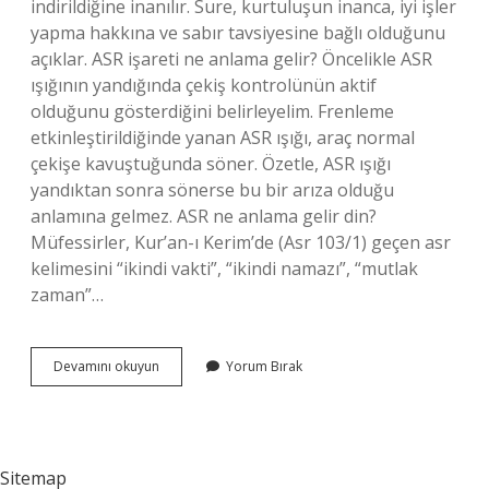
indirildiğine inanılır. Sure, kurtuluşun inanca, iyi işler
yapma hakkına ve sabır tavsiyesine bağlı olduğunu
açıklar. ASR işareti ne anlama gelir? Öncelikle ASR
ışığının yandığında çekiş kontrolünün aktif
olduğunu gösterdiğini belirleyelim. Frenleme
etkinleştirildiğinde yanan ASR ışığı, araç normal
çekişe kavuştuğunda söner. Özetle, ASR ışığı
yandıktan sonra sönerse bu bir arıza olduğu
anlamına gelmez. ASR ne anlama gelir din?
Müfessirler, Kur’an-ı Kerim’de (Asr 103/1) geçen asr
kelimesini “ikindi vakti”, “ikindi namazı”, “mutlak
zaman”…
Asr
Devamını okuyun
Yorum Bırak
Nin
Anlamı
Nedir
Sitemap