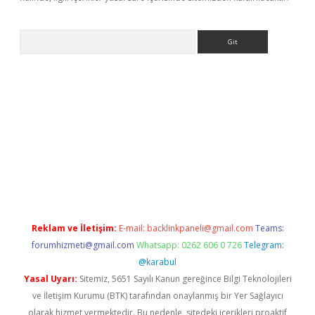
Arama
cel adres
ilbet giriş adresi
www.betexper.xyz/
Reklam ve İletişim:
E-mail:
backlinkpaneli@gmail.com
Teams:
forumhizmeti@gmail.com
Whatsapp: 0262 606 0 726
Telegram:
@karabul
Yasal Uyarı:
Sitemiz, 5651 Sayılı Kanun gereğince Bilgi Teknolojileri
ve İletişim Kurumu (BTK) tarafından onaylanmış bir Yer Sağlayıcı
olarak hizmet vermektedir. Bu nedenle, sitedeki içerikleri proaktif