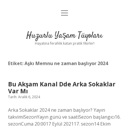
menüyü
Anasayfa
aç
Gizlilik Politikası
Huzurlu Yaşam Tüyoları
Yasal Uyarı
Hayatına ferahlık katan pratik fikirler!
Hakkımızda
Etiket:
Aşkı Memnu ne zaman başlıyor 2024
Bu Akşam Kanal Dde Arka Sokaklar
Var Mı
Tarih: Aralık 6, 2024
Arka Sokaklar 2024 ne zaman başlıyor? Yayın
takvimiSezonYayın günü ve saatiSezon başlangıcı16.
sezonCuma 20:0017 Eylül 202117. sezon14 Ekim