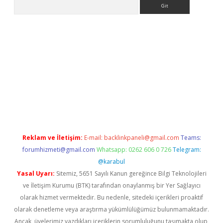
Arama
cel adres
ilbet giriş adresi
www.betexper.xyz/
Reklam ve İletişim:
E-mail:
backlinkpaneli@gmail.com
Teams:
forumhizmeti@gmail.com
Whatsapp: 0262 606 0 726
Telegram:
@karabul
Yasal Uyarı:
Sitemiz, 5651 Sayılı Kanun gereğince Bilgi Teknolojileri
ve İletişim Kurumu (BTK) tarafından onaylanmış bir Yer Sağlayıcı
olarak hizmet vermektedir. Bu nedenle, sitedeki içerikleri proaktif
olarak denetleme veya araştırma yükümlülüğümüz bulunmamaktadır.
Ancak, üyelerimiz yazdıkları içeriklerin sorumluluğunu taşımakta olup,