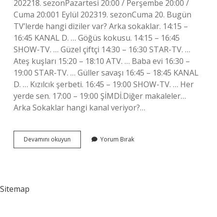
202218. sezonPazartesi 20:00 / Perşembe 20:00 /
Cuma 20:001 Eylül 202319. sezonCuma 20. Bugün
TV’lerde hangi diziler var? Arka sokaklar. 14:15 –
16:45 KANAL D. … Göğüs kokusu. 14:15 – 16:45
SHOW-TV. … Güzel çiftçi 14:30 – 16:30 STAR-TV. …
Ateş kuşları 15:20 – 18:10 ATV. … Baba evi 16:30 –
19:00 STAR-TV. … Güller savaşı 16:45 – 18:45 KANAL
D. … Kızılcık şerbeti. 16:45 – 19:00 SHOW-TV. … Her
yerde sen. 17:00 – 19:00 ŞİMDİ.Diğer makaleler…
Arka Sokaklar hangi kanal veriyor?…
Bu
Devamını okuyun
Yorum Bırak
Akşam
Kanal
Dde
Arka
Sokaklar
Sitemap
Var
Mı