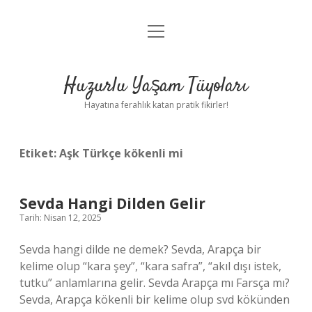
menüyü
Anasayfa
aç
Gizlilik Politikası
Huzurlu Yaşam Tüyoları
Yasal Uyarı
Hayatına ferahlık katan pratik fikirler!
Hakkımızda
Etiket:
Aşk Türkçe kökenli mi
Sevda Hangi Dilden Gelir
Tarih: Nisan 12, 2025
Sevda hangi dilde ne demek? Sevda, Arapça bir
kelime olup “kara şey”, “kara safra”, “akıl dışı istek,
tutku” anlamlarına gelir. Sevda Arapça mı Farsça mı?
Sevda, Arapça kökenli bir kelime olup svd kökünden