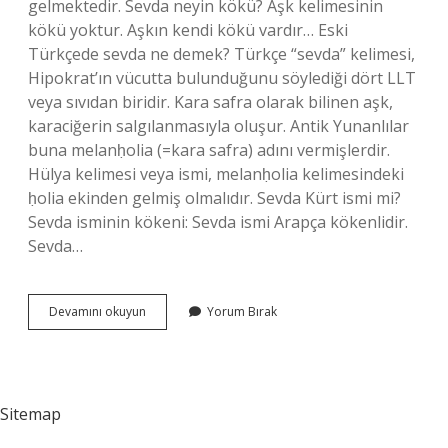
gelmektedir. Sevda neyin kökü? Aşk kelimesinin
kökü yoktur. Aşkın kendi kökü vardır… Eski
Türkçede sevda ne demek? Türkçe “sevda” kelimesi,
Hipokrat’ın vücutta bulunduğunu söylediği dört LLT
veya sıvıdan biridir. Kara safra olarak bilinen aşk,
karaciğerin salgılanmasıyla oluşur. Antik Yunanlılar
buna melanḥolia (=kara safra) adını vermişlerdir.
Hülya kelimesi veya ismi, melanḥolia kelimesindeki
ḥolia ekinden gelmiş olmalıdır. Sevda Kürt ismi mi?
Sevda isminin kökeni: Sevda ismi Arapça kökenlidir.
Sevda…
Sevda
Devamını okuyun
Yorum Bırak
Hangi
Dilden
Gelir
Sitemap