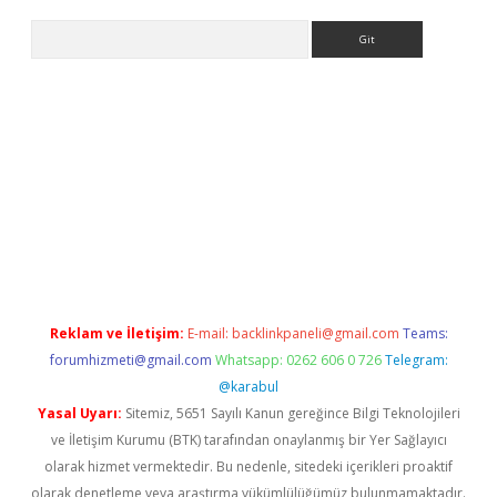
Arama
ilbet giriş
ilbet güncel adres
ilbet giriş adresi
www.betexper.xy
Reklam ve İletişim:
E-mail:
backlinkpaneli@gmail.com
Teams:
forumhizmeti@gmail.com
Whatsapp: 0262 606 0 726
Telegram:
@karabul
Yasal Uyarı:
Sitemiz, 5651 Sayılı Kanun gereğince Bilgi Teknolojileri
ve İletişim Kurumu (BTK) tarafından onaylanmış bir Yer Sağlayıcı
olarak hizmet vermektedir. Bu nedenle, sitedeki içerikleri proaktif
olarak denetleme veya araştırma yükümlülüğümüz bulunmamaktadır.