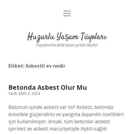
menüyü
Anasayfa
aç
Gizlilik Politikası
Huzurlu Yaşam Tüyoları
Yasal Uyarı
Hayatına ferahlık katan pratik fikirler!
Hakkımızda
Etiket:
Asbestli ev nedir
Betonda Asbest Olur Mu
Tarih: Ekim 2, 2024
Betonun içinde asbest var mı? Asbest, betonda
öncelikle güçlendirici ve yangına dayanıklı özellikleri
için kullanılmıştır. Ancak, tüm betonlar asbest
içermez ve asbest maruziyetiyle ilişkili sağlık