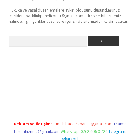
Hukuka ve yasal düzenlemelere aykırı olduğunu düşündüğünüz
içerikleri,
backlinkpanelicomtr@gmail.com
adresine bildirmeniz
halinde, ilgili içerikler yasal süre içerisinde sitemizden kaldırılacaktır.
Arama
t güncel adres
ilbet giriş adresi
www.betexper.xyz/
Reklam ve İletişim:
E-mail:
backlinkpaneli@gmail.com
Teams:
forumhizmeti@gmail.com
Whatsapp: 0262 606 0 726
Telegram:
@karabul