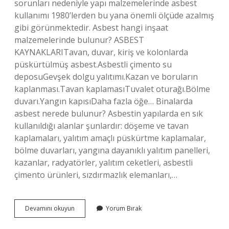
sorunları nedeniyle yapı malzemelerinde asbest
kullanımı 1980’lerden bu yana önemli ölçüde azalmış
gibi görünmektedir. Asbest hangi inşaat
malzemelerinde bulunur? ASBEST
KAYNAKLARITavan, duvar, kiriş ve kolonlarda
püskürtülmüş asbest.Asbestli çimento su
deposuGevşek dolgu yalıtımı.Kazan ve boruların
kaplanması.Tavan kaplamasıTuvalet oturağı.Bölme
duvarı.Yangın kapısıDaha fazla öğe… Binalarda
asbest nerede bulunur? Asbestin yapılarda en sık
kullanıldığı alanlar şunlardır: döşeme ve tavan
kaplamaları, yalıtım amaçlı püskürtme kaplamalar,
bölme duvarları, yangına dayanıklı yalıtım panelleri,
kazanlar, radyatörler, yalıtım ceketleri, asbestli
çimento ürünleri, sızdırmazlık elemanları,…
Betonda
Devamını okuyun
Yorum Bırak
Asbest
Olur