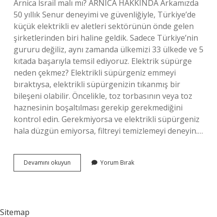
Arnica İsrail malı mı? ARNICA HAKKINDA Arkamızda
50 yıllık Senur deneyimi ve güvenliğiyle, Türkiye’de
küçük elektrikli ev aletleri sektörünün önde gelen
şirketlerinden biri haline geldik. Sadece Türkiye’nin
gururu değiliz, aynı zamanda ülkemizi 33 ülkede ve 5
kıtada başarıyla temsil ediyoruz. Elektrik süpürge
neden çekmez? Elektrikli süpürgeniz emmeyi
bıraktıysa, elektrikli süpürgenizin tıkanmış bir
bileşeni olabilir. Öncelikle, toz torbasının veya toz
haznesinin boşaltılması gerekip gerekmediğini
kontrol edin. Gerekmiyorsa ve elektrikli süpürgeniz
hala düzgün emiyorsa, filtreyi temizlemeyi deneyin.…
Arnica
Devamını okuyun
Yorum Bırak
Süpürge
Fişi
Çekilir
Mi
Sitemap