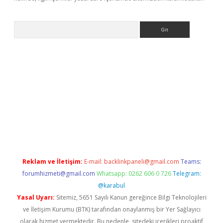
Arama
ncel adres
ilbet giriş adresi
www.betexper.xyz/
Reklam ve İletişim:
E-mail:
backlinkpaneli@gmail.com
Teams:
forumhizmeti@gmail.com
Whatsapp: 0262 606 0 726
Telegram:
@karabul
Yasal Uyarı:
Sitemiz, 5651 Sayılı Kanun gereğince Bilgi Teknolojileri
ve İletişim Kurumu (BTK) tarafından onaylanmış bir Yer Sağlayıcı
olarak hizmet vermektedir. Bu nedenle, sitedeki içerikleri proaktif