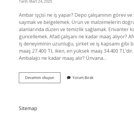
Tarih: Mart 24, 2025
Ambar işçisi ne iş yapar? Depo çalışanının görev ve
saymak ve belgelemek. Ürün ve malzemelerin doğru
alanlarında düzen ve temizlik sağlamak. Envanter k
güncellemek. Afad çalışanı ne kadar maaş alıyor? Afet
iş deneyiminin uzunluğu, şirket ve iş kapsamı gibi bi
maaş 27.400 TL iken, en yüksek maaş 34.400 TL’dir. 
Ambalajcı ne kadar maaş alır? Ünvana…
Ambarcı
Devamını okuyun
Yorum Bırak
Ne
Kadar
Maaş
Alır
Sitemap