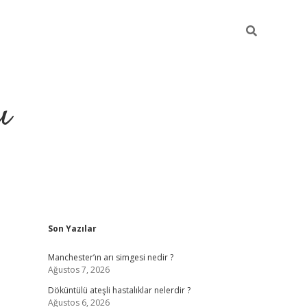
ı
Sidebar
Son Yazılar
ilbet giriş
ilbet güncel adre
Manchester’ın arı simgesi nedir ?
Ağustos 7, 2026
Döküntülü ateşli hastalıklar nelerdir ?
Ağustos 6, 2026