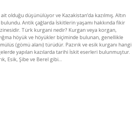
 ait olduğu düşünülüyor ve Kazakistan’da kazılmış. Altın
 bulundu. Antik çağlarda İskitlerin yaşamı hakkında fikir
hazinesidir. Türk kurgani nedir? Kurgan veya korgan,
ığma höyük ve höyükler biçiminde bulunan, genellikle
tümülüs (gömü alanı) türüdür. Pazırık ve esik kurganı hangi
lerde yapılan kazılarda tarihi İskit eserleri bulunmuştur.
rık, Esik, Şibe ve Berel gibi…