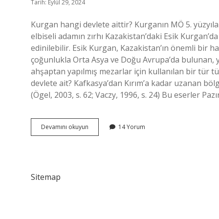
Tarih: Eylül 29, 2024
Kurgan hangi devlete aittir? Kurganın MÖ 5. yüzyıla
elbiseli adamın zırhı Kazakistan’daki Esik Kurgan’da
edinilebilir. Esik Kurgan, Kazakistan’ın önemli bir 
çoğunlukla Orta Asya ve Doğu Avrupa’da bulunan, y
ahşaptan yapılmış mezarlar için kullanılan bir tür 
devlete ait? Kafkasya’dan Kırım’a kadar uzanan bölge
(Ögel, 2003, s. 62; Vaczy, 1996, s. 24) Bu eserler Pazı
Kurgan
Devamını okuyun
14 Yorum
Hangi
Uygarlığa
Aittir
Sitemap