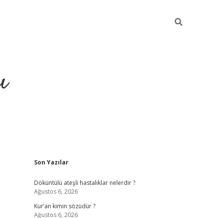
ı
Sidebar
Son Yazılar
ilbet giriş
ilbet güncel adre
Döküntülü ateşli hastalıklar nelerdir ?
Ağustos 6, 2026
Kur’an kimin sözüdür ?
Ağustos 6, 2026