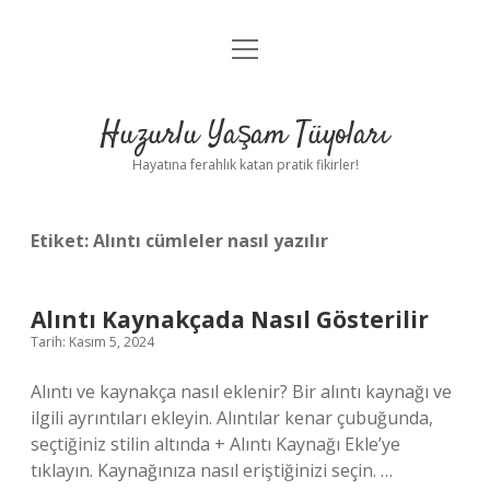
menüyü
Anasayfa
aç
Gizlilik Politikası
Huzurlu Yaşam Tüyoları
Yasal Uyarı
Hayatına ferahlık katan pratik fikirler!
Hakkımızda
Etiket:
Alıntı cümleler nasıl yazılır
Alıntı Kaynakçada Nasıl Gösterilir
Tarih: Kasım 5, 2024
Alıntı ve kaynakça nasıl eklenir? Bir alıntı kaynağı ve
ilgili ayrıntıları ekleyin. Alıntılar kenar çubuğunda,
seçtiğiniz stilin altında + Alıntı Kaynağı Ekle’ye
tıklayın. Kaynağınıza nasıl eriştiğinizi seçin. …