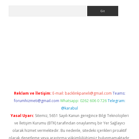
Arama
ncel adres
ilbet giriş adresi
www.betexper.xyz/
Reklam ve İletişim:
E-mail:
backlinkpaneli@gmail.com
Teams:
forumhizmeti@gmail.com
Whatsapp: 0262 606 0 726
Telegram:
@karabul
Yasal Uyarı:
Sitemiz, 5651 Sayılı Kanun gereğince Bilgi Teknolojileri
ve İletişim Kurumu (BTK) tarafından onaylanmış bir Yer Sağlayıcı
olarak hizmet vermektedir. Bu nedenle, sitedeki içerikleri proaktif
olarak denetleme veya araştırma yükümlülüğümüz bulunmamaktadır.