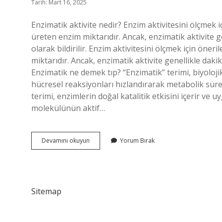
Tarih: Mart 16, 2025
Enzimatik aktivite nedir? Enzim aktivitesini ölçmek i
üreten enzim miktarıdır. Ancak, enzimatik aktivite 
olarak bildirilir. Enzim aktivitesini ölçmek için öner
miktarıdır. Ancak, enzimatik aktivite genellikle daki
Enzimatik ne demek tıp? “Enzimatik” terimi, biyolojik
hücresel reaksiyonları hızlandırarak metabolik süre
terimi, enzimlerin doğal katalitik etkisini içerir ve 
molekülünün aktif…
Enzimatik
Devamını okuyun
Yorum Bırak
Aktivite
Ne
Demek
Sitemap