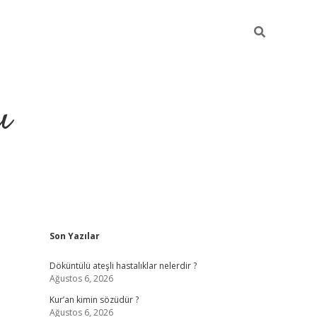
ı
Sidebar
Son Yazılar
ilbet giriş
ilbet güncel adre
Döküntülü ateşli hastalıklar nelerdir ?
Ağustos 6, 2026
Kur’an kimin sözüdür ?
Ağustos 6, 2026