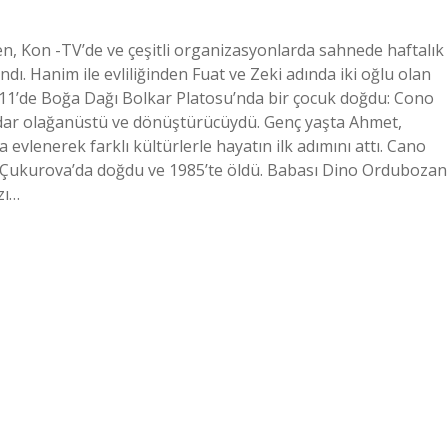
n, Kon -TV’de ve çeşitli organizasyonlarda sahnede haftalık
dı. Hanim ile evliliğinden Fuat ve Zeki adında iki oğlu olan
911’de Boğa Dağı Bolkar Platosu’nda bir çocuk doğdu: Cono
kadar olağanüstü ve dönüştürücüydü. Genç yaşta Ahmet,
 evlenerek farklı kültürlerle hayatın ilk adımını attı. Cano
 Çukurova’da doğdu ve 1985’te öldü. Babası Dino Ordubozan
zı…