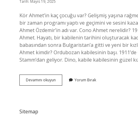
Tarih: Mayıs 19, 2025
Kör Ahmet’in kaç çocuğu var? Gelişmiş yaşına rağme
bir zaman programı yaptı ve geçimini ve sesini kazan
Ahmet Özdemir’in adı var. Cono Ahmet nerelidir? 1
Ahmet. Hayatı, bir kabilenin tarihini oluşturacak 
babasından sonra Bulgaristan’a gitti ve yeni bir kızla
Ahmet kimdir? Ordubozan kabilesinin başı. 1911’de
Stamm’dan geliyor. Dino, kabile kabilesinin güzel kı
Cono
Devamını okuyun
Yorum Bırak
Ahmet
Kaç
Çocuğu
Var
Sitemap