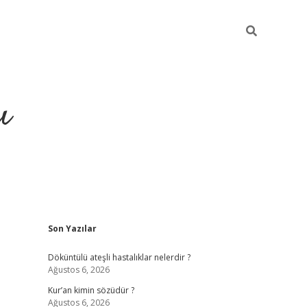
ı
Sidebar
Son Yazılar
ilbet giriş
ilbet güncel adre
Döküntülü ateşli hastalıklar nelerdir ?
Ağustos 6, 2026
Kur’an kimin sözüdür ?
Ağustos 6, 2026