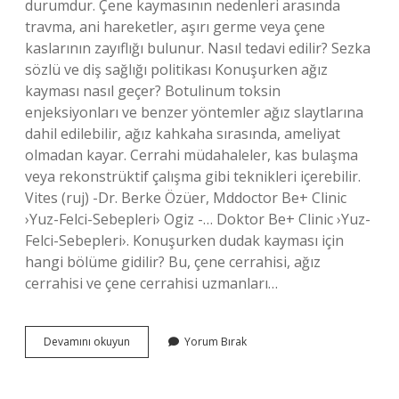
durumdur. Çene kaymasının nedenleri arasında
travma, ani hareketler, aşırı germe veya çene
kaslarının zayıflığı bulunur. Nasıl tedavi edilir? Sezka
sözlü ve diş sağlığı politikası Konuşurken ağız
kayması nasıl geçer? Botulinum toksin
enjeksiyonları ve benzer yöntemler ağız slaytlarına
dahil edilebilir, ağız kahkaha sırasında, ameliyat
olmadan kayar. Cerrahi müdahaleler, kas bulaşma
veya rekonstrüktif çalışma gibi teknikleri içerebilir.
Vites (ruj) -Dr. Berke Özüer, Mddoctor Be+ Clinic
›Yuz-Felci-Sebepleri› Ogiz -… Doktor Be+ Clinic ›Yuz-
Felci-Sebepleri›. Konuşurken dudak kayması için
hangi bölüme gidilir? Bu, çene cerrahisi, ağız
cerrahisi ve çene cerrahisi uzmanları…
Konuşurken
Devamını okuyun
Yorum Bırak
Ağız
Kayması
Neden