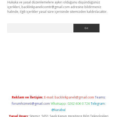
Hukuka ve yasal düzenlemelere aykırı olduğunu düşündüğünüz
içerikleri,
backlinkpanelicomtr@gmail.com
adresine bildirmeniz
halinde, ilgili içerikler yasal süre içerisinde sitemizden kaldırılacaktır.
Arama
ncel adres
ilbet giriş adresi
www.betexper.xyz/
Reklam ve İletişim:
E-mail:
backlinkpaneli@gmail.com
Teams:
forumhizmeti@gmail.com
Whatsapp: 0262 606 0 726
Telegram:
@karabul
Yasal Uyarı:
Sitemiz, 5651 Sayılı Kanun gereğince Bilgi Teknolojileri