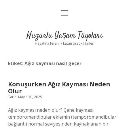
menüyü
Anasayfa
aç
Gizlilik Politikası
Huzurlu Yaşam Tüyoları
Yasal Uyarı
Hayatına ferahlık katan pratik fikirler!
Hakkımızda
Etiket:
Ağız kayması nasıl geçer
Konuşurken Ağız Kayması Neden
Olur
Tarih: Mayıs 30, 2025
Ağız kayması neden olur? Çene kayması,
temporomandibular eklemin (temporomandibular
bağlantı) normal seviyesinden kaynaklanan bir