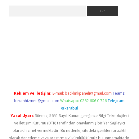
Arama
ncel adres
ilbet giriş adresi
www.betexper.xyz/
Reklam ve İletişim:
E-mail:
backlinkpaneli@gmail.com
Teams:
forumhizmeti@gmail.com
Whatsapp: 0262 606 0 726
Telegram:
@karabul
Yasal Uyarı:
Sitemiz, 5651 Sayılı Kanun gereğince Bilgi Teknolojileri
ve İletişim Kurumu (BTK) tarafından onaylanmış bir Yer Sağlayıcı
olarak hizmet vermektedir. Bu nedenle, sitedeki içerikleri proaktif
olarak denetleme veya araştırma yükümlülüğümüz bulunmamaktadır.