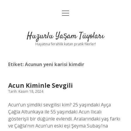
menüyü
Anasayfa
aç
Gizlilik Politikası
Huzurlu Yaşam Tüyoları
Yasal Uyarı
Hayatına ferahlık katan pratik fikirler!
Hakkımızda
Etiket:
Acunun yeni karisi kimdir
Acun Kiminle Sevgili
Tarih: Kasım 18, 2024
Acun’un şimdiki sevgilisi kim? 25 yaşındaki Ayça
Çağla Altunkaya ile 55 yaşındaki Acun Ilıcalı
gösterişli bir düğünle evlendi. Aralarındaki yaş farkı
ve Çağla’nın Acun’un eski eşi Şeyma Subaşı’na