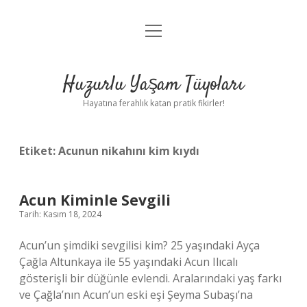
menüyü
Anasayfa
aç
Gizlilik Politikası
Huzurlu Yaşam Tüyoları
Yasal Uyarı
Hayatına ferahlık katan pratik fikirler!
Hakkımızda
Etiket:
Acunun nikahını kim kıydı
Acun Kiminle Sevgili
Tarih: Kasım 18, 2024
Acun’un şimdiki sevgilisi kim? 25 yaşındaki Ayça
Çağla Altunkaya ile 55 yaşındaki Acun Ilıcalı
gösterişli bir düğünle evlendi. Aralarındaki yaş farkı
ve Çağla’nın Acun’un eski eşi Şeyma Subaşı’na