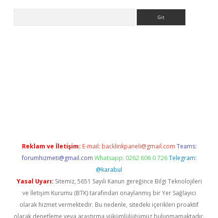
Arama
ncel adres
ilbet giriş adresi
www.betexper.xyz/
Reklam ve İletişim:
E-mail:
backlinkpaneli@gmail.com
Teams:
forumhizmeti@gmail.com
Whatsapp: 0262 606 0 726
Telegram:
@karabul
Yasal Uyarı:
Sitemiz, 5651 Sayılı Kanun gereğince Bilgi Teknolojileri
ve İletişim Kurumu (BTK) tarafından onaylanmış bir Yer Sağlayıcı
olarak hizmet vermektedir. Bu nedenle, sitedeki içerikleri proaktif
olarak denetleme veya araştırma yükümlülüğümüz bulunmamaktadır.