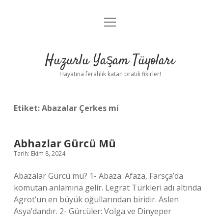
menüyü
Anasayfa
aç
Gizlilik Politikası
Huzurlu Yaşam Tüyoları
Yasal Uyarı
Hayatına ferahlık katan pratik fikirler!
Hakkımızda
Etiket:
Abazalar Çerkes mi
Abhazlar Gürcü Mü
Tarih: Ekim 8, 2024
Abazalar Gürcü mü? 1- Abaza: Afaza, Farsça’da
komutan anlamına gelir. Legrat Türkleri adı altında
Agrot’un en büyük oğullarından biridir. Aslen
Asya’dandır. 2- Gürcüler: Volga ve Dinyeper