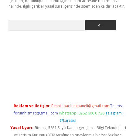
içerikleri,
backlinkpanelicomtr@gmail.com
adresine bildirmeniz
halinde, ilgili içerikler yasal süre içerisinde sitemizden kaldırılacaktır.
Arama
ncel adres
ilbet giriş adresi
www.betexper.xyz/
Reklam ve İletişim:
E-mail:
backlinkpaneli@gmail.com
Teams:
forumhizmeti@gmail.com
Whatsapp: 0262 606 0 726
Telegram:
@karabul
Yasal Uyarı:
Sitemiz, 5651 Sayılı Kanun gereğince Bilgi Teknolojileri
ve İletişim Kurumu (BTK) tarafından onaylanmış bir Yer Sağlayıcı