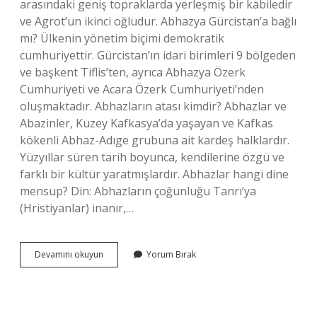
arasındaki geniş topraklarda yerleşmiş bir kabiledir
ve Agrot’un ikinci oğludur. Abhazya Gürcistan’a bağlı
mı? Ülkenin yönetim biçimi demokratik
cumhuriyettir. Gürcistan’ın idari birimleri 9 bölgeden
ve başkent Tiflis’ten, ayrıca Abhazya Özerk
Cumhuriyeti ve Acara Özerk Cumhuriyeti’nden
oluşmaktadır. Abhazların atası kimdir? Abhazlar ve
Abazinler, Kuzey Kafkasya’da yaşayan ve Kafkas
kökenli Abhaz-Adıge grubuna ait kardeş halklardır.
Yüzyıllar süren tarih boyunca, kendilerine özgü ve
farklı bir kültür yaratmışlardır. Abhazlar hangi dine
mensup? Din: Abhazların çoğunluğu Tanrı’ya
(Hristiyanlar) inanır,…
Abhazlar
Devamını okuyun
Yorum Bırak
Gürcü
Mü