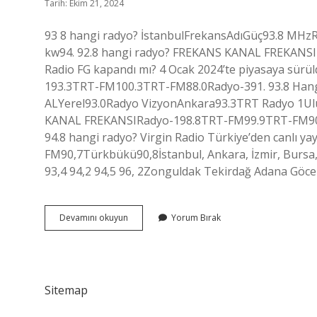
Tarih: Ekim 21, 2024
93 8 hangi radyo? İstanbulFrekansAdıGüç93.8 MH
kw94. 92.8 hangi radyo? FREKANS KANAL FREKANS
Radio FG kapandı mı? 4 Ocak 2024’te piyasaya sür
193.3TRT-FM100.3TRT-FM88.0Radyo-391. 93.8 Hang
ALYerel93.0Radyo VizyonAnkara93.3TRT Radyo 1Ulu
KANAL FREKANSIRadyo-198.8TRT-FM99.9TRT-FM90.5T
94.8 hangi radyo? Virgin Radio Türkiye’den canlı y
FM90,7Türkbükü90,8İstanbul, Ankara, İzmir, Bursa, D
93,4 94,2 94,5 96, 2Zonguldak Tekirdağ Adana Göce
9380
Devamını okuyun
Yorum Bırak
Hangi
Radyo
Sitemap