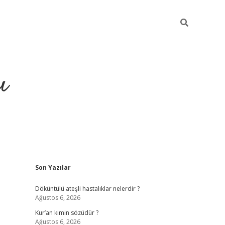
ı
Sidebar
Son Yazılar
ilbet giriş
ilbet gü
Döküntülü ateşli hastalıklar nelerdir ?
Ağustos 6, 2026
Kur’an kimin sözüdür ?
Ağustos 6, 2026