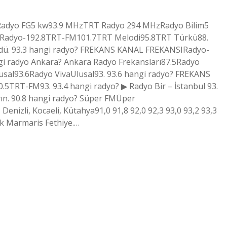
zRadyo FG5 kw93.9 MHzTRT Radyo 294 MHzRadyo Bilim5
IRadyo-192.8TRT-FM101.7TRT Melodi95.8TRT Türkü88.
üldü. 93.3 hangi radyo? FREKANS KANAL FREKANSIRadyo-
i radyo Ankara? Ankara Radyo Frekansları87.5Radyo
sal93.6Radyo VivaUlusal93. 93.6 hangi radyo? FREKANS
RT-FM93. 93.4 hangi radyo? ▶ Radyo Bir – İstanbul 93.
ayın. 90.8 hangi radyo? Süper FMÜper
enizli, Kocaeli, Kütahya91,0 91,8 92,0 92,3 93,0 93,2 93,3
k Marmaris Fethiye.…