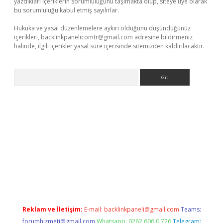
yazdıkları içeriklerin sorumluluğunu taşımakta olup, siteye üye olarak
bu sorumluluğu kabul etmiş sayılırlar.
Hukuka ve yasal düzenlemelere aykırı olduğunu düşündüğünüz
içerikleri,
backlinkpanelicomtr@gmail.com
adresine bildirmeniz
halinde, ilgili içerikler yasal süre içerisinde sitemizden kaldırılacaktır.
Arama
ncel adres
ilbet giriş adresi
www.betexper.xyz/
Reklam ve İletişim:
E-mail:
backlinkpaneli@gmail.com
Teams:
forumhizmeti@gmail.com
Whatsapp: 0262 606 0 726
Telegram: