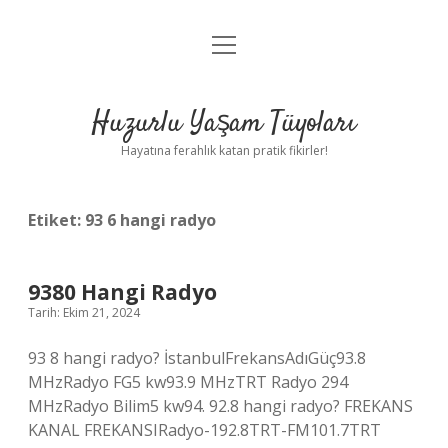
menüyü
Anasayfa
aç
Gizlilik Politikası
Huzurlu Yaşam Tüyoları
Yasal Uyarı
Hayatına ferahlık katan pratik fikirler!
Hakkımızda
Etiket:
93 6 hangi radyo
9380 Hangi Radyo
Tarih: Ekim 21, 2024
93 8 hangi radyo? İstanbulFrekansAdıGüç93.8
MHzRadyo FG5 kw93.9 MHzTRT Radyo 294
MHzRadyo Bilim5 kw94. 92.8 hangi radyo? FREKANS
KANAL FREKANSIRadyo-192.8TRT-FM101.7TRT