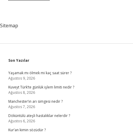
Hangi
Radyo
Sitemap
Sidebar
Son Yazılar
Yaşamak mı ölmek mi kaç saat sürer ?
Ağustos 9, 2026
Kuveyt Türk’te günlük işlem limiti nedir ?
Ağustos 8, 2026
Manchester’ın arı simgesi nedir ?
Ağustos 7, 2026
Döküntülü ateşli hastalıklar nelerdir ?
Ağustos 6, 2026
Kur’an kimin sözüdür ?