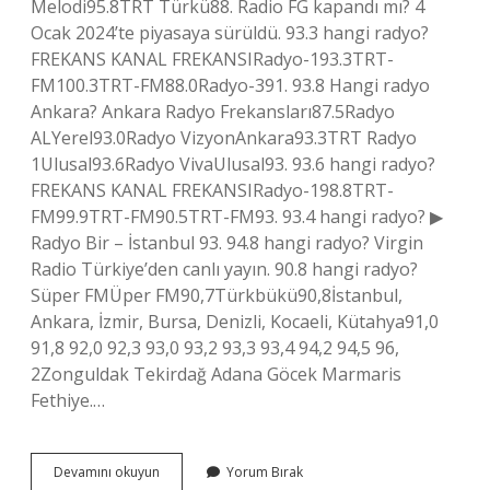
Melodi95.8TRT Türkü88. Radio FG kapandı mı? 4
Ocak 2024’te piyasaya sürüldü. 93.3 hangi radyo?
FREKANS KANAL FREKANSIRadyo-193.3TRT-
FM100.3TRT-FM88.0Radyo-391. 93.8 Hangi radyo
Ankara? Ankara Radyo Frekansları87.5Radyo
ALYerel93.0Radyo VizyonAnkara93.3TRT Radyo
1Ulusal93.6Radyo VivaUlusal93. 93.6 hangi radyo?
FREKANS KANAL FREKANSIRadyo-198.8TRT-
FM99.9TRT-FM90.5TRT-FM93. 93.4 hangi radyo? ▶
Radyo Bir – İstanbul 93. 94.8 hangi radyo? Virgin
Radio Türkiye’den canlı yayın. 90.8 hangi radyo?
Süper FMÜper FM90,7Türkbükü90,8İstanbul,
Ankara, İzmir, Bursa, Denizli, Kocaeli, Kütahya91,0
91,8 92,0 92,3 93,0 93,2 93,3 93,4 94,2 94,5 96,
2Zonguldak Tekirdağ Adana Göcek Marmaris
Fethiye.…
9380
Devamını okuyun
Yorum Bırak