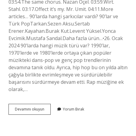
03:54.The same chorus. Nazan Oçel. 03:59.Wirt.
Stahl. 03:17.Offect it’s my. Mr. Umit. 04:11.More
articles… 90’larda hangi şarkıcılar vardı? 90’lar ve
Türk PopTarkan.Sezen Aksu.Sertab
Erener.Kayahan.Burak Kut.Levent Yüksel.Yonca
Evcimik.Mustafa Sandal.Daha fazla ürün…•26. Ocak
2024 90’larda hangi müzik türü var? 1990’lar,
1970’lerde ve 1980’lerde ortaya çıkan popüler
müzikteki dans-pop ve genç pop trendlerinin
devamına tanık oldu. Ayrıca, hip hop bu on yılda altın
çağıyla birlikte evrimleşmeye ve sürdürülebilir
başarısını sürdürmeye devam etti. Rap ​​müziğine ek
olarak,…
90
Devamını okuyun
Yorum Bırak
Larda
Ne
Dinlenir