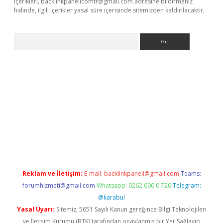
içerikleri,
backlinkpanelicomtr@gmail.com
adresine bildirmeniz
halinde, ilgili içerikler yasal süre içerisinde sitemizden kaldırılacaktır.
Arama
üncel adres
ilbet giriş adresi
www.betexper.xyz/
Reklam ve İletişim:
E-mail:
backlinkpaneli@gmail.com
Teams:
forumhizmeti@gmail.com
Whatsapp: 0262 606 0 726
Telegram:
@karabul
Yasal Uyarı:
Sitemiz, 5651 Sayılı Kanun gereğince Bilgi Teknolojileri
ve İletişim Kurumu (BTK) tarafından onaylanmış bir Yer Sağlayıcı