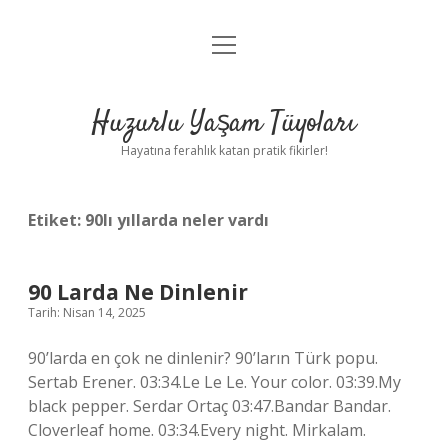
menüyü
Anasayfa
aç
Gizlilik Politikası
Huzurlu Yaşam Tüyoları
Yasal Uyarı
Hayatına ferahlık katan pratik fikirler!
Hakkımızda
Etiket:
90lı yıllarda neler vardı
90 Larda Ne Dinlenir
Tarih: Nisan 14, 2025
90’larda en çok ne dinlenir? 90’ların Türk popu.
Sertab Erener. 03:34.Le Le Le. Your color. 03:39.My
black pepper. Serdar Ortaç 03:47.Bandar Bandar.
Cloverleaf home. 03:34.Every night. Mirkalam.